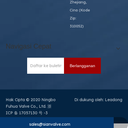
Zhejiang,
Cina (Kode
Zip:
310052)
Navigasi Cepat
Berlangganan
Hak Cipta © 2020 Ningbo
Di dukung oleh:
Leadong
Fuhua Valve Co., Ltd.
浙
ICP 备 17057130 号 -3
sales@sianvalve.com
+86 571 8768 0216