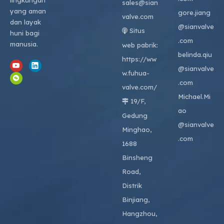
lingkungan
sales@sian
yang aman
gore.jiang
valve.com
dan layak
@sianvalve
Situs

huni bagi
.com
manusia.
web pabrik:
belinda.qiu
https://ww
@sianvalve
w.fuhua-
.com
valve.com/
Michael.Mi
19/F,

ao
Gedung
@sianvalve
Minghao,
.com
1688
Binsheng
Road,
Distrik
Binjiang,
Hangzhou,