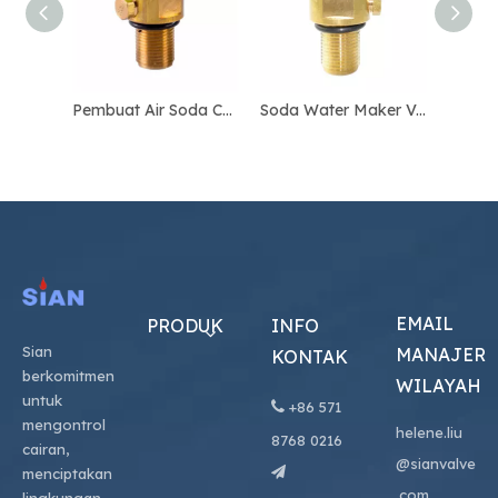
Pembuat Air Soda CO2 Valve Aluminium Bottle Valve
Soda Water Maker Valve CO2 Valve Untuk Botol Aluminium Sertifikasi PI MARK Standar Produk ISO V
EMAIL
PRODUK
INFO
Sian
MANAJER
KONTAK
berkomitmen
WILAYAH
untuk

+86
571
mengontrol
helene.liu
8768 0216
cairan,
@sianvalve

menciptakan
.com