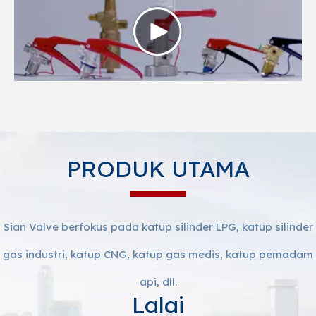
PRODUK UTAMA
Sian Valve berfokus pada katup silinder LPG, katup silinder
gas industri, katup CNG, katup gas medis, katup pemadam
api, dll.
Lalai