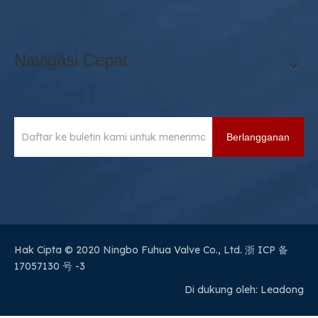
Navigasi Cepat
Berlangganan
Hak Cipta © 2020 Ningbo Fuhua Valve Co., Ltd.
浙 ICP 备
17057130 号 -3
Di dukung oleh:
Leadong