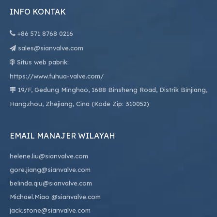
INFO KONTAK

+86
571 8768 0216
sales@sianvalve.com

Situs web pabrik:

https://www.fuhua-valve.com/
19/F, Gedung Minghao, 1688 Binsheng Road, Distrik Binjiang,

Hangzhou, Zhejiang, Cina (Kode Zip: 310052)
EMAIL MANAJER WILAYAH
helene.liu@sianvalve.com
gore.jiang@sianvalve.com
belinda.qiu@sianvalve.com
Michael.Miao
@sianvalve.com
jack.stone@sianvalve.com