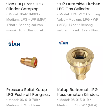
Sian BBQ Brass LPG
VC2 Outerside Kitchen
Silinder Camping
LPG Gas Cylinder
Valves VC1 untuk
Camping Compor
• Model: 06-610-803 •
• Model: LPG VC2 Camping
Filipina
Valve
Medium: LPG • WP (MPA):
Valve • Medium: LPG • WP
17bar • Benang saluran
(MPA): 17bar • Benang
masuk: 18t • Utas outlet:
saluran masuk: 17e • Utas
G3/8-lh
outlet: G3/8-lh
Pressure Relief Katup
Katup Berkemah LPG
LPG Push-off Pengisian
Keselamatan Silinder
Cepat
Kompak
• Model: 06-610-789 •
• Model: 98-015-019 •
Medium: LPG • Three
Medium: LPG • WP (MPA):