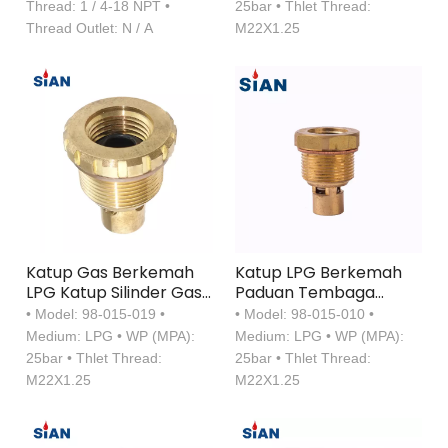
Thread: 1 / 4-18 NPT •
25bar • Thlet Thread:
Thread Outlet: N / A
M22X1.25
Katup Gas Berkemah
Katup LPG Berkemah
LPG Katup Silinder Gas
Paduan Tembaga
LPG Paduan Kuningan
Keselamatan
• Model: 98-015-019 •
• Model: 98-015-010 •
Medium: LPG • WP (MPA):
Medium: LPG • WP (MPA):
25bar • Thlet Thread:
25bar • Thlet Thread:
M22X1.25
M22X1.25