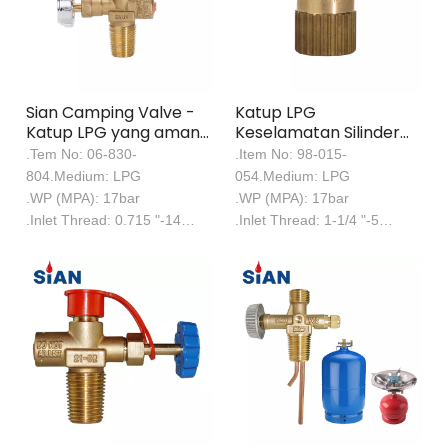
Sian Camping Valve -
Katup LPG
Katup LPG yang aman
Keselamatan Silinder
& kompak untuk
Kompak
.Tem No: 06-830-
.Item No: 98-015-
memasak di luar
804.Medium: LPG
054.Medium: LPG
ruangan
.WP (MPA): 17bar
.WP (MPA): 17bar
.Inlet Thread: 0.715 "-14
.Inlet Thread: 1-1/4 "-5
（18T)
ACME-2G-RH