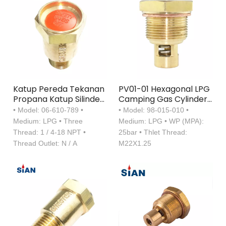
Katup Pereda Tekanan
PV01-01 Hexagonal LPG
Propana Katup Silinder
Camping Gas Cylinder
LPG Paduan Tembaga
Valve Kuningan Alloy
• Model: 06-610-789 •
• Model: 98-015-010 •
LPG Valve
Medium: LPG • Three
Medium: LPG • WP (MPA):
Thread: 1 / 4-18 NPT •
25bar • Thlet Thread:
Thread Outlet: N / A
M22X1.25