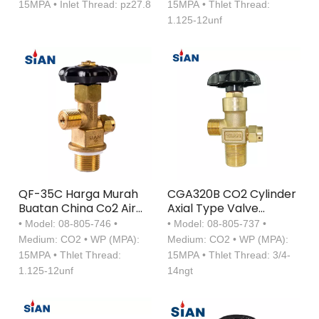
15MPA • Inlet Thread: pz27.8
15MPA • Thlet Thread:
1.125-12unf
QF-35C Harga Murah
CGA320B CO2 Cylinder
Buatan China Co2 Air
Axial Type Valve
Valve Cylinder Axial
Kuningan Dari Pabrik
• Model: 08-805-746 •
• Model: 08-805-737 •
Type Valve Brass
Katup Cina Ningbo
Medium: CO2 • WP (MPA):
Medium: CO2 • WP (MPA):
Safety Valve
Fuhua SiAN Brand
15MPA • Thlet Thread:
15MPA • Thlet Thread: 3/4-
1.125-12unf
14ngt