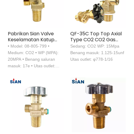
Pabrikan Sian Valve
QF-35C Top Top Axial
Keselamatan Katup
Type CO2 CO2 Gas
Gas CO2 CO2 Katup
Cylinder Flow Control
• Model: 08-805-799 •
Sedang: CO2 WP: 15Mpa
Tped Sertifikasi
Valve
Medium: CO2 • WP (MPA):
Benang masuk: 1.125-15unf
20MPA • Benang saluran
Utas outlet: φ778-1/16
masuk: 17e • Utas outlet:
W21.8*1/14 • Perangkat
Keselamatan: 25MPA