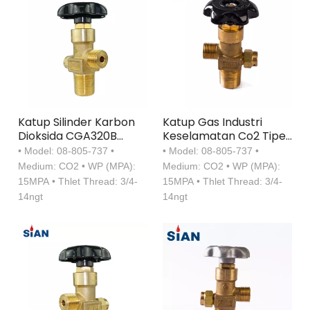
Katup Silinder Karbon
Katup Gas Industri
Dioksida CGA320B
Keselamatan Co2 Tipe
Berkualitas Tinggi
Koneksi Aksial
• Model: 08-805-737 •
• Model: 08-805-737 •
Katup Jenis Aksial
Medium: CO2 • WP (MPA):
Medium: CO2 • WP (MPA):
Katup CO2 Kuningan
15MPA • Thlet Thread: 3/4-
15MPA • Thlet Thread: 3/4-
14ngt
14ngt