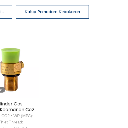
is
Katup Pemadam Kebakaran
eo
ilinder Gas
l Keamanan Co2
: CO2 • WP (MPA):
Thlet Thread: