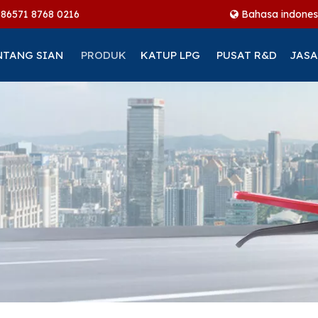
+86
571 8768 0216
Bahasa indones
NTANG SIAN
PRODUK
KATUP LPG
PUSAT R&D
JASA