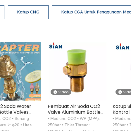
Katup CNG
Katup CGA Untuk Penggunaan Med
video
vid
O2 Soda Water
Pembuat Air Soda CO2
Katup S
ottle Valves
Valve Aluminium Bottle
Kontro
r
Valve
: CO2 • Benang
• Medium: CO2 • WP (MPA):
• Medium
masuk: φ20 • Utas
250bar • Thlet Thread:
250bar • 