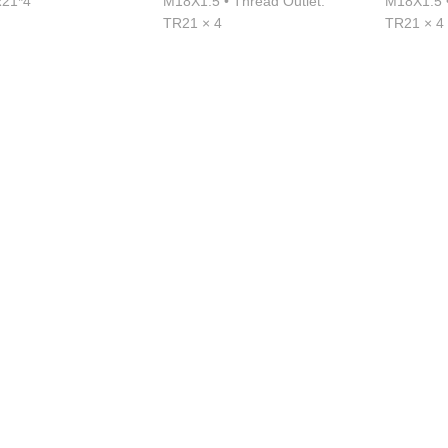
R21*4
M18X1.5 • Thread Outlet:
M18X1.5 •
TR21 × 4
TR21 × 4