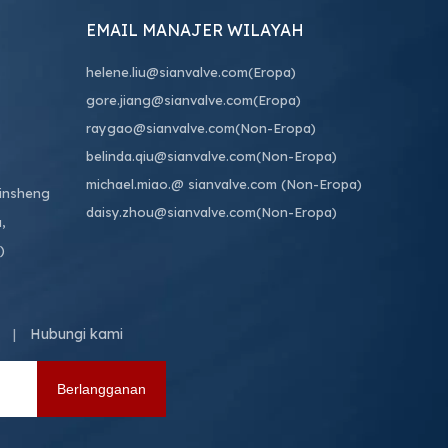
EMAIL MANAJER WILAYAH
helene.liu@sianvalve.com
(Eropa)
gore.jiang@sianvalve.com
(Eropa)
raygao@sianvalve.com
(Non-Eropa)
belinda.qiu@sianvalve.com
(Non-Eropa)
michael.miao.
@ sianvalve.com
(Non-Eropa)
Binsheng
daisy.zhou@sianvalve.com
(Non-Eropa)
,
)
Hubungi kami
|
Berlangganan