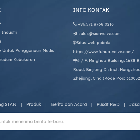
K
INFO KONTAK
G

+86.
571 8768 0216
 Industri
sales@sianvalve.com

G
Situs web pabrik:

A Untuk Penggunaan Medis
https://www.fuhua-valve.com/
madam Kebakaran
6 / F, Minghao Building, 1688 

Road, Binjiang District, Hangzhou
Zhejiang, Cina (Kode Pos: 310052
ng SIAN
Produk
Berita dan Acara
Pusat R&D
Jasa
|
|
|
|