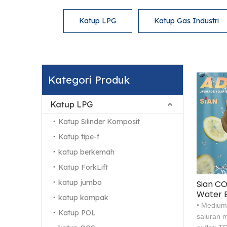
Katup LPG
Katup Gas Industri
Kategori Produk
Katup LPG
Katup Silinder Komposit
Katup tipe-f
katup berkemah
Katup ForkLift
katup jumbo
Sian C
Water B
katup kompak
Adapte
• Medium
Katup POL
saluran 