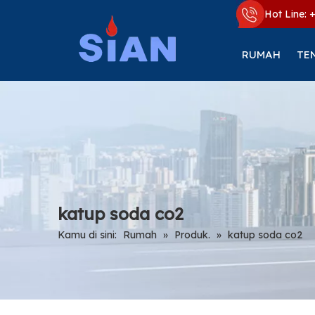
Hot Line: 
RUMAH
TE
katup soda co2
Kamu di sini:
Rumah
»
Produk.
»
katup soda co2