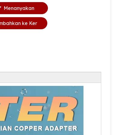
Menanyakan
mbahkan ke Ker
anjang