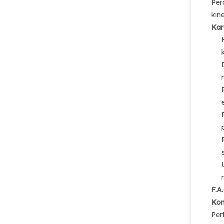
Per
kin
Kar
F.A
Kon
Per