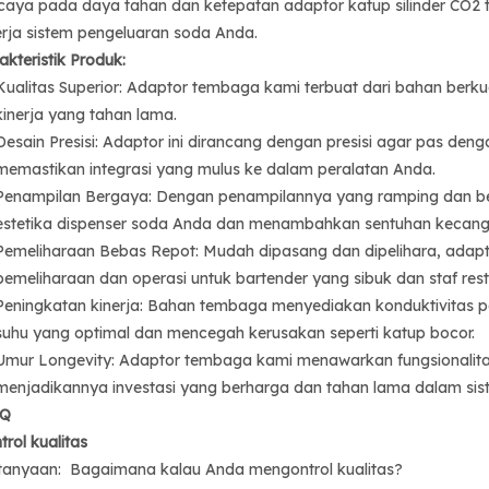
caya pada daya tahan dan ketepatan adaptor katup silinder CO2 
erja sistem pengeluaran soda Anda.
akteristik Produk:
Kualitas Superior: Adaptor tembaga kami terbuat dari bahan berku
kinerja yang tahan lama.
Desain Presisi: Adaptor ini dirancang dengan presisi agar pas den
memastikan integrasi yang mulus ke dalam peralatan Anda.
Penampilan Bergaya: Dengan penampilannya yang ramping dan b
estetika dispenser soda Anda dan menambahkan sentuhan kecan
Pemeliharaan Bebas Repot: Mudah dipasang dan dipelihara, adap
pemeliharaan dan operasi untuk bartender yang sibuk dan staf rest
Peningkatan kinerja: Bahan tembaga menyediakan konduktivitas
suhu yang optimal dan mencegah kerusakan seperti katup bocor.
Umur Longevity: Adaptor tembaga kami menawarkan fungsionalitas
menjadikannya investasi yang berharga dan tahan lama dalam si
.Q
trol kualitas
tanyaan: Bagaimana kalau Anda mengontrol kualitas?