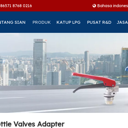
+86
571 8768 0216
Bahasa indones
NTANG SIAN
PRODUK
KATUP LPG
PUSAT R&D
JASA
tle Valves Adapter