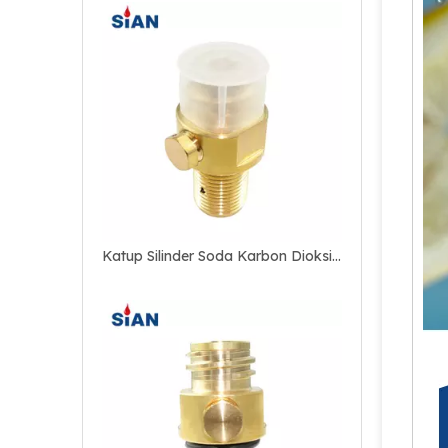
Katup Silinder Soda Karbon Dioksida Katup Silinder Kuningan Katup Pembuat Soda CO2 Tekanan Tinggi