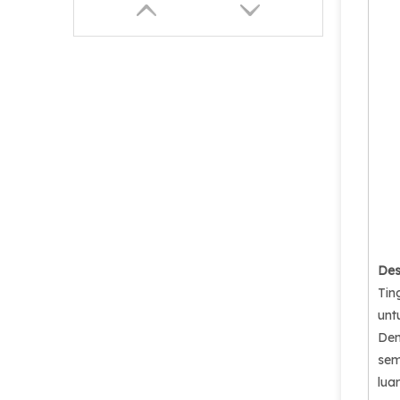
Des
Tin
unt
Den
sem
lua