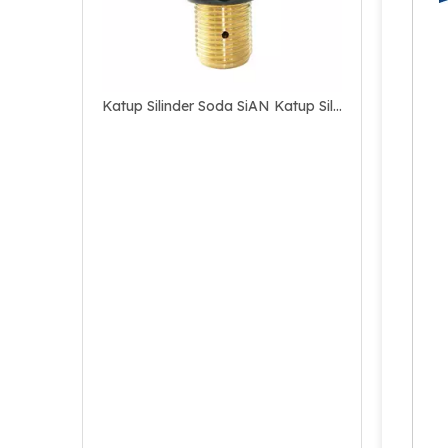
Katup Silinder Soda SiAN Katup Silinder Kuningan Katup Pembuat Soda CO2 Tekanan Tinggi