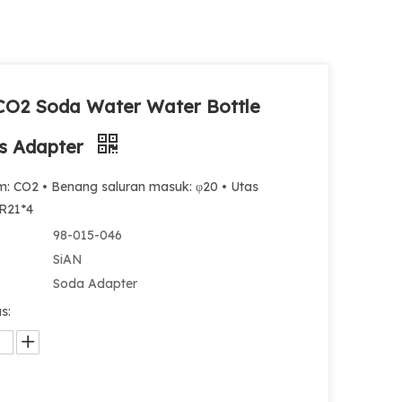
CO2 Soda Water Water Bottle
s Adapter
m: CO2 • Benang saluran masuk: φ20 • Utas
TR21*4
98-015-046
SiAN
Soda Adapter
s: