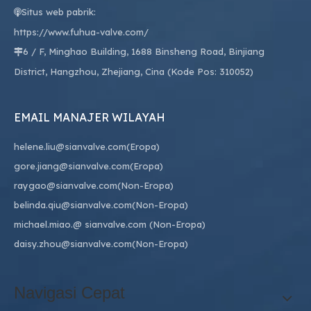
Situs web pabrik:

https://www.fuhua-valve.com/
6 / F, Minghao Building, 1688 Binsheng Road, Binjiang

District, Hangzhou, Zhejiang, Cina (Kode Pos: 310052)
EMAIL MANAJER WILAYAH
helene.liu@sianvalve.com
(Eropa)
gore.jiang@sianvalve.com
(Eropa)
raygao@sianvalve.com
(Non-Eropa)
belinda.qiu@sianvalve.com
(Non-Eropa)
michael.miao.
@ sianvalve.com
(Non-Eropa)
daisy.zhou@sianvalve.com
(Non-Eropa)
Navigasi Cepat