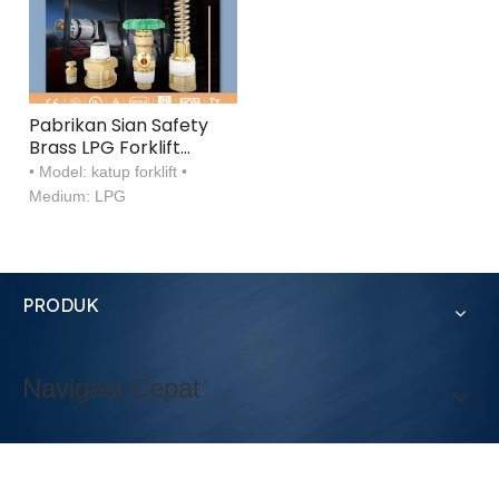
Pabrikan Sian Safety
Brass LPG Forklift
Cylinder Valves
• Model: katup forklift •
Medium: LPG
PRODUK
Navigasi Cepat