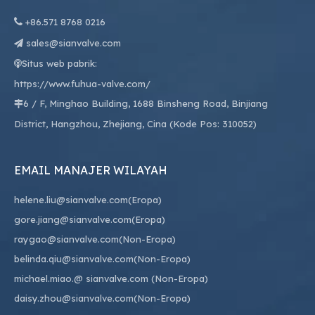

+86.
571 8768 0216
sales@sianvalve.com

Situs web pabrik:

https://www.fuhua-valve.com/
6 / F, Minghao Building, 1688 Binsheng Road, Binjiang

District, Hangzhou, Zhejiang, Cina (Kode Pos: 310052)
EMAIL MANAJER WILAYAH
helene.liu@sianvalve.com
(Eropa)
gore.jiang@sianvalve.com
(Eropa)
raygao@sianvalve.com
(Non-Eropa)
belinda.qiu@sianvalve.com
(Non-Eropa)
michael.miao.
@ sianvalve.com
(Non-Eropa)
daisy.zhou@sianvalve.com
(Non-Eropa)