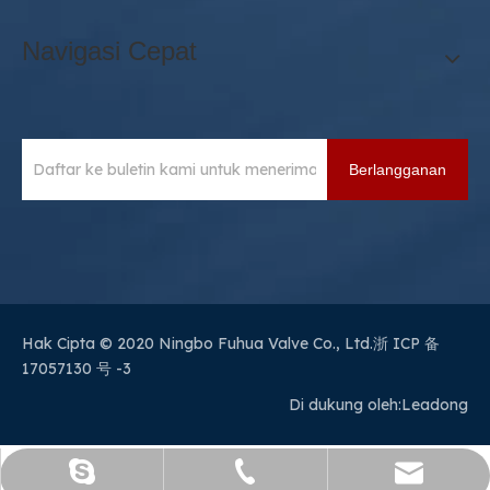
Navigasi Cepat
Berlangganan
Hak Cipta © 2020 Ningbo Fuhua Valve Co., Ltd.
浙 ICP 备
17057130 号 -3
Di dukung oleh:
Leadong
sales@sianvalve.com
+86 571 8768 0216
Luoquanxi.