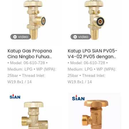
video
video
Katup Gas Propana
Katup LPG SiAN PV05-
Cina Ningbo Fuhua
V4-02 PV05 dengan
Valve Pabrik SIAN
Roda Tangan
• Model: 06-610-728 •
• Model: 06-610-728 •
Merek LPG PV05-V4-
Medium: LPG • WP (MPA):
Medium: LPG • WP (MPA):
02 PV05 Valve Dengan
25bar • Thread Inlet:
25bar • Thread Inlet:
Ergonomis Handwheel
W19.8x1 / 14
W19.8x1 / 14