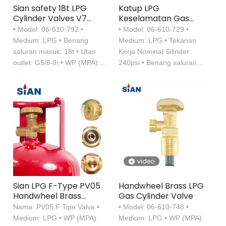
Sian safety 18t LPG
Katup LPG
Cylinder Valves V7
Keselamatan Gas
untuk Eropa
Paduan Kuningan
• Model: 06-610-792 •
• Model: 06-610-729 •
Medium: LPG • Benang
Medium: LPG • Tekanan
saluran masuk: 18t • Utas
Kerja Nominal Silinder:
outlet: G5/8-lh • WP (MPA):
240psi • Benang saluran
17bar （250psi） •
masuk: 3/4-14 NGT
Perangkat Keselamatan ：
21bar （305psi）
video
Sian LPG F-Type PV05
Handwheel Brass LPG
Handwheel Brass
Gas Cylinder Valve
Safety Gas Control
Nama: PV05 F Tipe Valve •
• Model: 06-610-748 •
Valve
Medium: LPG • WP (MPA):
Medium: LPG • WP (MPA):