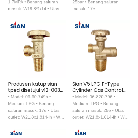
1.7MPA • Benang saluran
25bar • Benang saluran
masuk: W19.8*1/14 • Utas
masuk: 17e
outlet: W21.8*1.814-lh
Produsen katup sian
Sian V5 LPG F-Type
tped disetujui v12-003
Cylinder Gas Control
lpg silinder f-type 17e
Valves Tped Sertifikasi
• Model: 06-60-749b •
• Model: 06-820-796 •
katup
untuk Eropa
Medium: LPG • Benang
Medium: LPG • Benang
saluran masuk: 17e • Utas
saluran masuk: 25e • Utas
outlet: W21.8x1.814-lh • WP
outlet: W21.8x1.814-lh • WP
(MPA): 25bar （360psi） •
(MPA): 17bar （250psi） •
Sertifikasi ： tped
Perangkat Keselamatan ：
26bar （375psi）