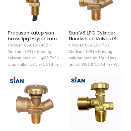
Produsen katup sian
Sian V8 LPG Cylinder
brass lpg f-type katup
Handwheel Valves 18t
kontrol silinder v5-1b
Inlet Gas Valves Tped
• Model: 06-610-746B •
• Model: 06-610-778 •
tped
Bersertifikat
Medium: LPG • Benang
Medium: LPG • Benang
saluran masuk ： φ23.7x2 •
saluran masuk: 18t • Utas
Utas outlet: φ21.7x1.814-lh •
outlet: W21.8*1.814-lh • WP
WP (MPA): 25bar (360psi)
(MPA): 17bar （250psi） •
Perangkat Keselamatan ：
21bar （305psi）