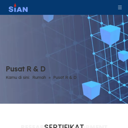
Pusat R & D
Kamu di sini:
Rumah
»
Pusat R & D
SERTIFIKAT