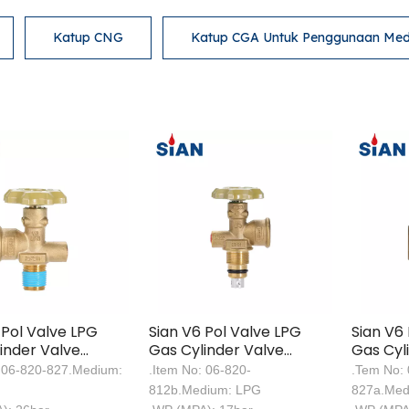
Katup CNG
Katup CGA Untuk Penggunaan Med
 Pol Valve LPG
Sian V6 Pol Valve LPG
Sian V6
inder Valve
Gas Cylinder Valve
Gas Cyl
LPG Pol Valve
Safety LPG Valve
Safety 
 06-820-827.Medium:
.Item No: 06-820-
.Tem No: 
812b.Medium: LPG
827a.Med