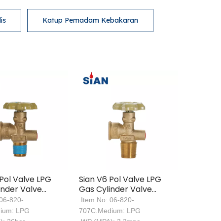
is
Katup Pemadam Kebakaran
 Pol Valve LPG
Sian V6 Pol Valve LPG
inder Valve
Gas Cylinder Valve
LPG Pol Valve
Safety LPG Pol Valve
06-820-
.Item No: 06-820-
ium: LPG
707C.Medium: LPG