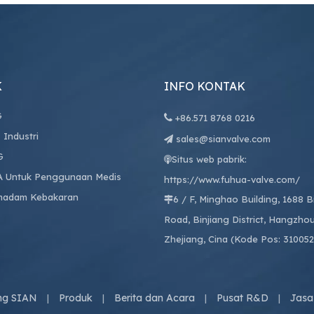
K
INFO KONTAK
G

+86.
571 8768 0216
 Industri
sales@sianvalve.com

G
Situs web pabrik:

A Untuk Penggunaan Medis
https://www.fuhua-valve.com/
madam Kebakaran
6 / F, Minghao Building, 1688 

Road, Binjiang District, Hangzhou
Zhejiang, Cina (Kode Pos: 310052
ng SIAN
Produk
Berita dan Acara
Pusat R&D
Jasa
|
|
|
|