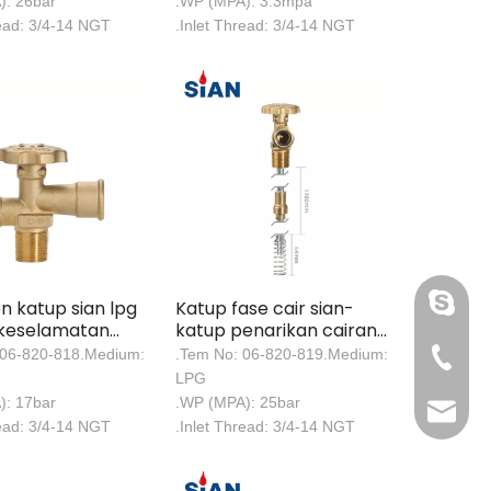
): 26bar
.WP (MPA): 3.3mpa
read: 3/4-14 NGT
.Inlet Thread: 3/4-14 NGT
Luoquan
n katup sian lpg
Katup fase cair sian-
r keselamatan
katup penarikan cairan
OL brass-v6
LPG keamanan tinggi
 06-820-818.Medium:
.Tem No: 06-820-819.Medium:
+86 571
LPG
): 17bar
.WP (MPA): 25bar
sales@s
read: 3/4-14 NGT
.Inlet Thread: 3/4-14 NGT