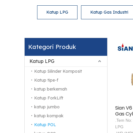
Katup LPG
Katup Gas Industri
Kategori Produk
Katup LPG
Katup Silinder Komposit
Katup tipe-f
katup berkemah
Katup ForkLift
katup jumbo
Sian V6
Gas Cyl
katup kompak
Safety 
.Tem No:
Katup POL
LPG