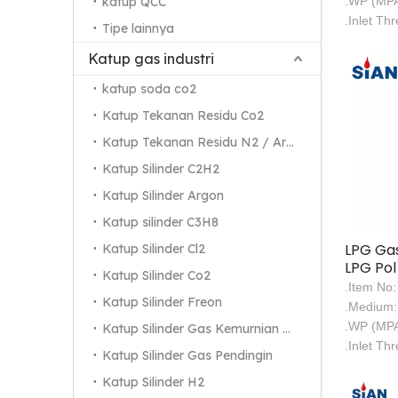
katup QCC
.WP (MPA
.Inlet Th
Tipe lainnya
Katup gas industri
katup soda co2
Katup Tekanan Residu Co2
Katup Tekanan Residu N2 / Ar / He
Katup Silinder C2H2
Katup Silinder Argon
Katup silinder C3H8
LPG Gas
Katup Silinder Cl2
LPG Pol
Katup Silinder Co2
Meksik
.Item No
Katup Silinder Freon
.Medium
.WP (MPA
Katup Silinder Gas Kemurnian Tinggi
.Inlet Th
Katup Silinder Gas Pendingin
Katup Silinder H2