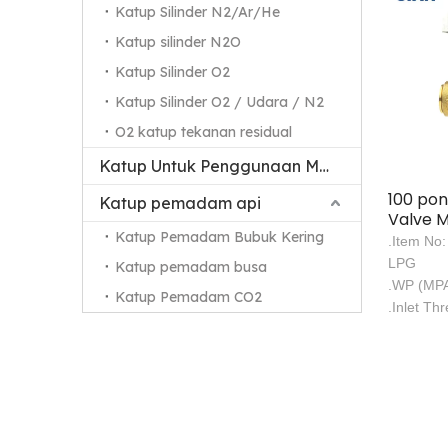
Katup Silinder N2/Ar/He
Katup silinder N2O
Katup Silinder O2
Katup Silinder O2 / Udara / N2
O2 katup tekanan residual
Katup Untuk Penggunaan Medis
100 pon
Katup pemadam api
Valve M
Katup Pemadam Bubuk Kering
Pol Val
.Item No
LPG
Katup pemadam busa
.WP (MPA
Katup Pemadam CO2
.Inlet Th