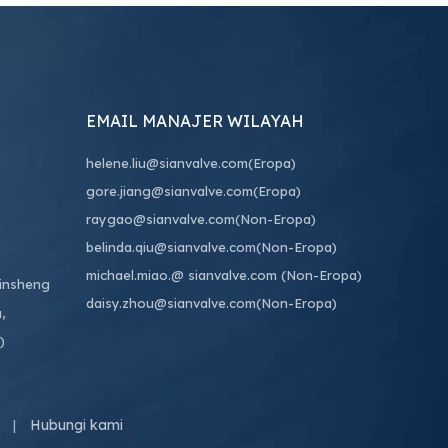
EMAIL MANAJER WILAYAH
helene.liu@sianvalve.com
(Eropa)
gore.jiang@sianvalve.com
(Eropa)
raygao@sianvalve.com
(Non-Eropa)
belinda.qiu@sianvalve.com
(Non-Eropa)
michael.miao.
@ sianvalve.com
(Non-Eropa)
Binsheng
daisy.zhou@sianvalve.com
(Non-Eropa)
,
)
Hubungi kami
|