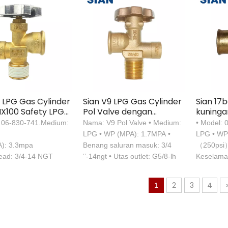
 LPG Gas Cylinder
Sian V9 LPG Gas Cylinder
Sian 17
X100 Safety LPG
Pol Valve dengan
kuningan
ve Untuk Meksiko
Sertifikasi SABS
mexico 
: 06-830-741.Medium:
Nama: V9 Pol Valve • Medium:
• Model: 
LPG • WP (MPA): 1.7MPA •
LPG • WP
): 3.3mpa
Benang saluran masuk: 3/4
（250psi）
read: 3/4-14 NGT
‘’-14ngt • Utas outlet: G5/8-lh
Keselama
（377psi）
masuk: 3/
2
3
4
1
outlet: 0.