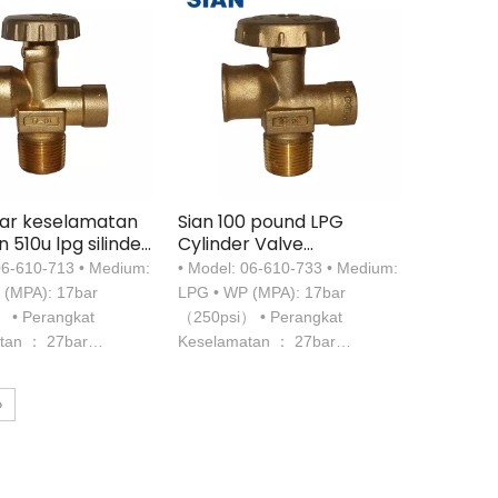
bar keselamatan
Sian 100 pound LPG
 510u lpg silinder
Cylinder Valve
40 lbs Pol Valves
Kompatibel dengan
06-610-713 • Medium:
• Model: 06-610-733 • Medium:
Katup Pol Untuk Koneksi
 (MPA): 17bar
LPG • WP (MPA): 17bar
Mudah
 • Perangkat
（250psi） • Perangkat
tan ： 27bar
Keselamatan ： 27bar
 • Benang saluran
（375psi） • Benang saluran
4-14 NGT • Utas
masuk: 3/4-14 NGT • Utas
»
885-14ngo-lh-int
outlet: 0.885-14ngo-lh-int