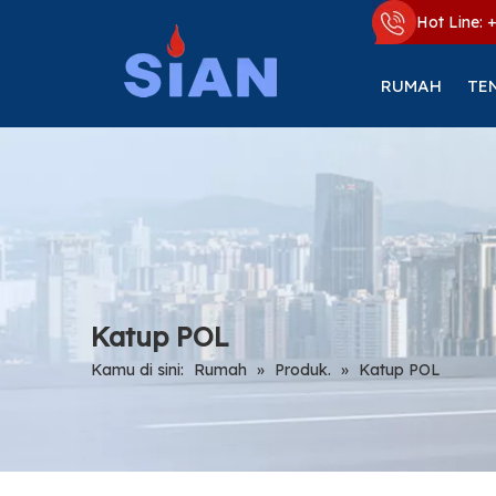
Hot Line: 
RUMAH
TE
Katup POL
Kamu di sini:
Rumah
»
Produk.
»
Katup POL