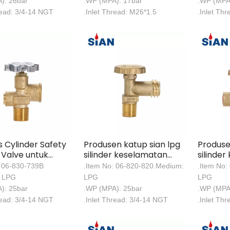
): 26bar
.WP (MPA): 17bar
.WP (MPA
read: 3/4-14 NGT
.Inlet Thread: M26*1.5
.Inlet Th
 Cylinder Safety
Produsen katup sian lpg
Produse
 Valve untuk
silinder keselamatan
silinde
o
katup Pol kuningan
katup P
: 06-830-739B
.Item No: 06-820-820.Medium:
.Item No:
: LPG
LPG
LPG
): 25bar
.WP (MPA): 25bar
.WP (MPA
read: 3/4-14 NGT
.Inlet Thread: 3/4-14 NGT
.Inlet Th