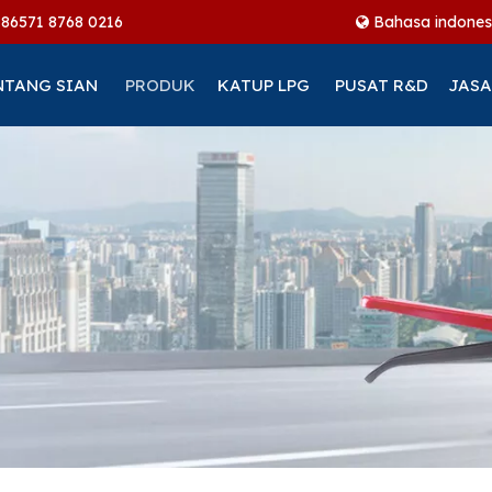
+86
571 8768 0216
Bahasa indones
NTANG SIAN
PRODUK
KATUP LPG
PUSAT R&D
JASA