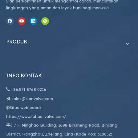
Sian berkomitmen untuk mengontrol cairan, menciptakan
lingkungan yang aman dan layak huni bagi manusia.
PRODUK
INFO KONTAK

+86.
571 8768 0216
sales@sianvalve.com

Situs web pabrik:

https://www.fuhua-valve.com/
6 / F, Minghao Building, 1688 Binsheng Road, Binjiang

District, Hangzhou, Zhejiang, Cina (Kode Pos: 310052)