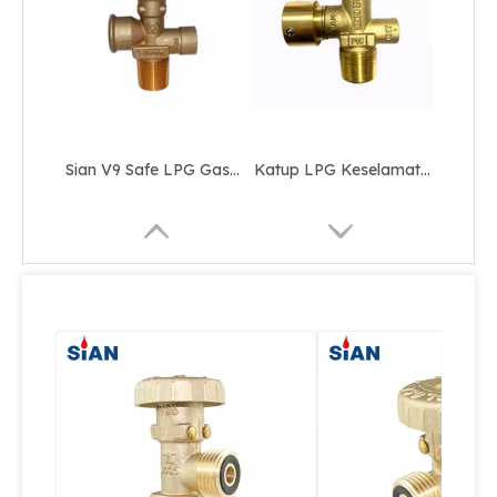
Sian V9 Safe LPG Gas Cylinder Pol Valves dengan Sertifikasi UL untuk Australia
Katup LPG Keselamatan Gas Paduan Kuningan