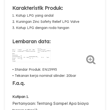
Karakteristik Produk:
1. Katup LPG yang andal
2. Kuningan Zinc Safety Relief LPG Valve
3. Katup LPG dengan roda tangan
Lembaran data:
Diameter
Nama
model
ID
WP
Thlet
Outlet
Perangkat
Sedang
nominal
Sertifikasi
Produk
produk
Produk
(MPA)
Thread.
thread.
keselamatan.
φmm.
Relief
Keselamatan
06-
LPG Handal
PV05-
W19.8x1
W21.8x1.814-
610-
LPG
25bar
7
N / A.
Tped.
dengan
V4-02.
/ 14.
lh.
728.
Roda
Tangan
• Standar Produk: EN15995
• Tekanan kerja nominal silinder: 20bar
F.a.q.
Kutipan 1.
Pertanyaan: Tentang Sampel Apa biaya