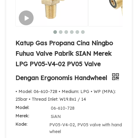
Katup LPG Bantuan Keselamatan Paduan Tembaga
Katup Gas Propana Cina Ningbo
Fuhua Valve Pabrik SIAN Merek
LPG PV05-V4-02 PV05 Valve
Dengan Ergonomis Handwheel
• Model: 06-610-728 • Medium: LPG • WP (MPA):
25bar • Thread Inlet: W19.8x1 / 14
Model:
06-610-728
Merek:
SiAN
Kode:
PV05-V4-02, PV05 valve with hand
wheel