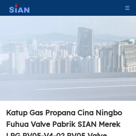
Katup Gas Propana Cina Ningbo
Fuhua Valve Pabrik SIAN Merek
LPG PV05-V4-02 PV05 Valve