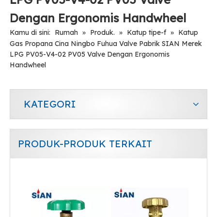
Katup LPG Silinder Gas Seng Kuningan Kompak
Katup LPG Botol Gas Kontrol Aliran untuk Kompor
Dengan Ergonomis Handwheel
Kamu di sini:
Rumah
»
Produk.
»
Katup tipe-f
»
Katup
Gas Propana Cina Ningbo Fuhua Valve Pabrik SIAN Merek
LPG PV05-V4-02 PV05 Valve Dengan Ergonomis
Handwheel
KATEGORI
PRODUK-PRODUK TERKAIT
Katup LPG Keselamatan Silinder Gas Paduan Kuningan
Katup LPG Keselamatan Gas Paduan Tembaga Untuk Rumah