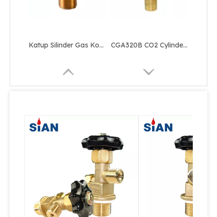
Katup Silinder Gas Kontrol Keamanan Co2
CGA320B CO2 Cylinder Axial Type Valve Kuningan Dari Pabrik Katup Cina Ningbo Fuhua SiAN Brand