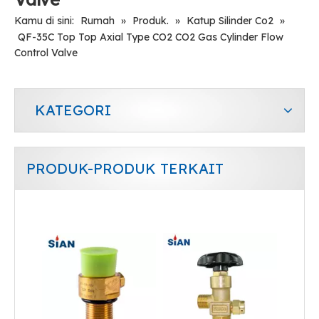
Kamu di sini:
Rumah
»
Produk.
»
Katup Silinder Co2
»
QF-35C Top Top Axial Type CO2 CO2 Gas Cylinder Flow
Control Valve
KATEGORI
PRODUK-PRODUK TERKAIT
QF-35C Harga Murah Buatan China Co2 Air Valve Cylinder Axial Type Valve Brass Safety Valve
Katup Gas Industri Kontrol Aliran Udara Co2