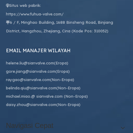
Situs web pabrik:

https://www.fuhua-valve.com/
6 / F, Minghao Building, 1688 Binsheng Road, Binjiang

District, Hangzhou, Zhejiang, Cina (Kode Pos: 310052)
EMAIL MANAJER WILAYAH
helene.liu@sianvalve.com
(Eropa)
gore.jiang@sianvalve.com
(Eropa)
raygao@sianvalve.com
(Non-Eropa)
belinda.qiu@sianvalve.com
(Non-Eropa)
michael.miao.
@ sianvalve.com
(Non-Eropa)
daisy.zhou@sianvalve.com
(Non-Eropa)
Navigasi Cepat