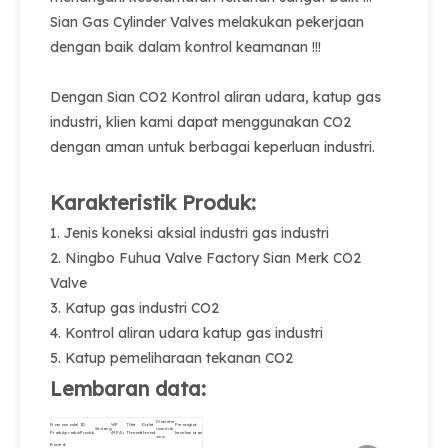
Sian Gas Cylinder Valves melakukan pekerjaan
dengan baik dalam kontrol keamanan !!!
Dengan Sian CO2 Kontrol aliran udara, katup gas
industri, klien kami dapat menggunakan CO2
dengan aman untuk berbagai keperluan industri.
Karakteristik Produk:
1. Jenis koneksi aksial industri gas industri
2. Ningbo Fuhua Valve Factory Sian Merk CO2
Valve
3. Katup gas industri CO2
4. Kontrol aliran udara katup gas industri
5. Katup pemeliharaan tekanan CO2
Lembaran data:
Diameter
Nama
model
ID
WP
Thlet
Outlet
Perangkat
Sedang
nominal
Produk
produk
Produk
(MPA)
Thread.
thread.
keselamatan.
φmm.
Kontrol