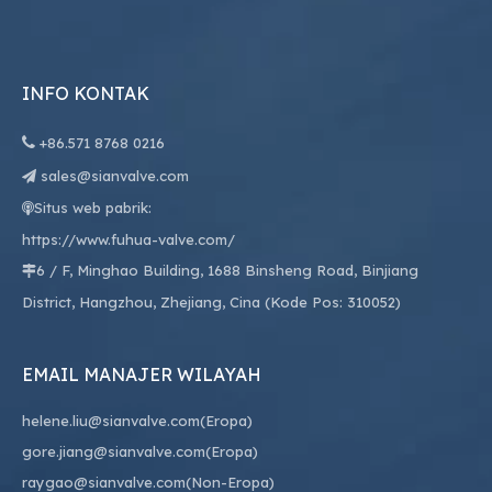
INFO KONTAK

+86.
571 8768 0216
sales@sianvalve.com

Situs web pabrik:

https://www.fuhua-valve.com/
6 / F, Minghao Building, 1688 Binsheng Road, Binjiang

District, Hangzhou, Zhejiang, Cina (Kode Pos: 310052)
EMAIL MANAJER WILAYAH
helene.liu@sianvalve.com
(Eropa)
gore.jiang@sianvalve.com
(Eropa)
raygao@sianvalve.com
(Non-Eropa)