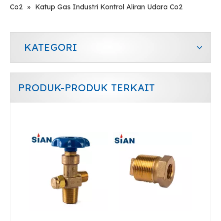
Co2
»
Katup Gas Industri Kontrol Aliran Udara Co2
KATEGORI
PRODUK-PRODUK TERKAIT
Katup LPG Industri Pengurang Tekanan OEM / ODM
Ganti Katup LPG Kontrol Aliran Proporsional