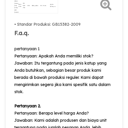
aliran
udara
08-
RPV-
20.25-
CO2,
805-
CO2.
15Mpa.
25e.
G5 / 8.
Φ6.
GV6.
22.5mpa.
katup
766.
gas
industri
• Standar Produksi: GB15382-2009
F.a.q.
pertanyaan 1
Pertanyaan: Apakah Anda memiliki stok?
Jawaban: Itu tergantung pada jenis katup yang
Anda butuhkan, sebagian besar produk kami
berada di bawah produksi reguler. Kami dapat
mengirimkan segera jika kami spesifik satu dalam
stok.
Pertanyaan 2.
Pertanyaan: Berapa level harga Anda?
Jawaban: Kami adalah produsen dan biaya unit
tergantung pada jumlah pesanan Anda, lebih