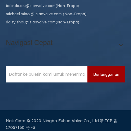
belinda.qiu@sianvalve.com
(Non-Eropa)
michael.miao.
@ sianvalve.com
(Non-Eropa)
daisy.zhou@sianvalve.com
(Non-Eropa)
Navigasi Cepat
Berlangganan
Hak Cipta © 2020 Ningbo Fuhua Valve Co., Ltd.
浙 ICP 备
17057130 号 -3