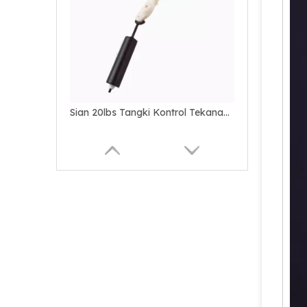
Sian 20lbs Tangki Kontrol Tekanan Keselamatan LPG OPD Valves