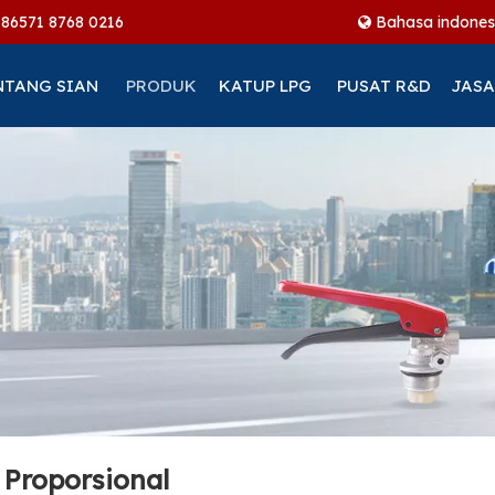
+86
571 8768 0216
Bahasa indones
NTANG SIAN
PRODUK
KATUP LPG
PUSAT R&D
JASA
 Proporsional