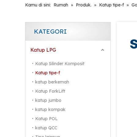
Kamu di sini:
Rumah
»
Produk.
»
Katup tipe-f
»
Ga
KATEGORI
Katup LPG
Katup Silinder Komposit
Katup tipe-f
katup berkemah
Katup ForkLift
katup jumbo
katup kompak
Katup POL
katup QCC