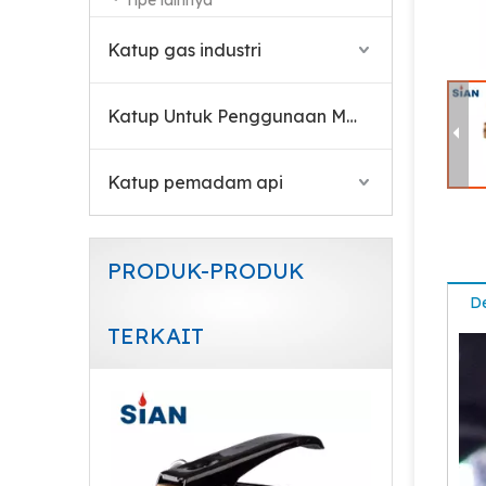
Tipe lainnya
870 CGA Valve Untuk Penggunaan Medis
Katup gas industri
Katup Untuk Penggunaan Medis
Katup pemadam api
PRODUK-PRODUK
De
TERKAIT
Katup Silinder Gas Argon Kuningan Dengan Roda Tangan