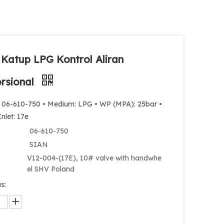
 Katup LPG Kontrol Aliran
rsional
: 06-610-750 • Medium: LPG • WP (MPA): 25bar •
nlet: 17e
06-610-750
SIAN
V12-004-(17E), 10# valve with handwhe
el SHV Poland
s: