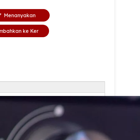
Menanyakan
mbahkan ke Ker
anjang