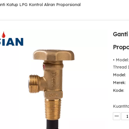
nti Katup LPG Kontrol Aliran Proporsional
Ganti
Propo
• Model
Thread I
Model:
Merek:
Kode:
Kuantita