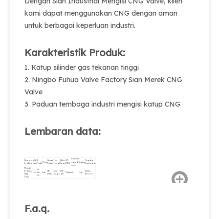
Dengan Sian Industrial Mengisi CNG Valve, klien
kami dapat menggunakan CNG dengan aman
untuk berbagai keperluan industri.
Karakteristik Produk:
1. Katup silinder gas tekanan tinggi
2. Ningbo Fuhua Valve Factory Sian Merek CNG
Valve
3. Paduan tembaga industri mengisi katup CNG
Lembaran data:
Diameter
Nama
model
ID
Standar
Thlet
Outlet
WP
Perangkat
Merek
nominal
Sedang
Produk
produk
Produk
Produk
Thread.
thread.
(MPA)
keselamatan.
φmm.
Mengisi
08-
Industri
GB
3 / 4-
M12 ×
300bar
CTF-3.
886-
Sian.
20Mpa.
φ6.
Cng.
CNG
17926.
14ngt.
1-6H
110 ± 5 ℃
721.
Valve
F.a.q.