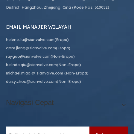
District, Hangzhou, Zhejiang, Cina (Kode Pos: 310052)
EMAIL MANAJER WILAYAH
helene.liu@sianvalve.com
(Eropa)
gore.jiang@sianvalve.com
(Eropa)
raygao@sianvalve.com
(Non-Eropa)
belinda.qiu@sianvalve.com
(Non-Eropa)
michael.miao.
@ sianvalve.com
(Non-Eropa)
daisy.zhou@sianvalve.com
(Non-Eropa)
Navigasi Cepat