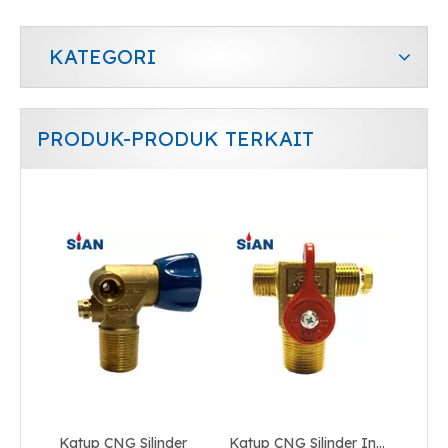
KATEGORI
PRODUK-PRODUK TERKAIT
Katup CNG Tangki Industri
QF-T1B SiAN Merek Cina Ningbo FUHUA Pabrik Gas Industri CNG Cylinder Valve Kuningan
Katup CNG Silinder
Katup CNG Silinder Industri