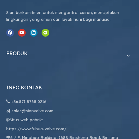
Sian berkomitmen untuk mengontrol cairan, menciptakan
lingkungan yang aman dan layak huni bagi manusia.
PRODUK
INFO KONTAK

+86.
571 8768 0216
sales@sianvalve.com

Situs web pabrik:

https://www.fuhua-valve.com/
6 / F, Minghao Building, 1688 Binsheng Road, Binjiang
