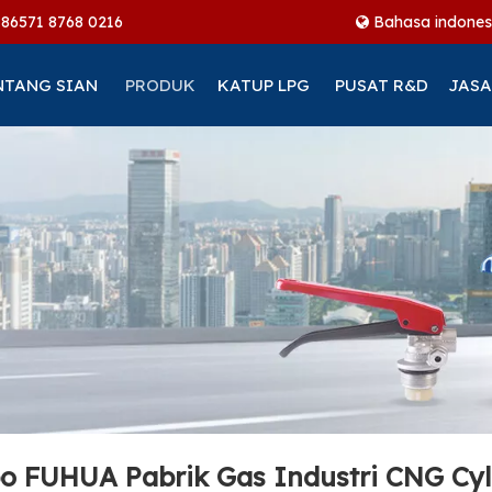
+86
571 8768 0216
Bahasa indones
NTANG SIAN
PRODUK
KATUP LPG
PUSAT R&D
JASA
o FUHUA Pabrik Gas Industri CNG Cyl