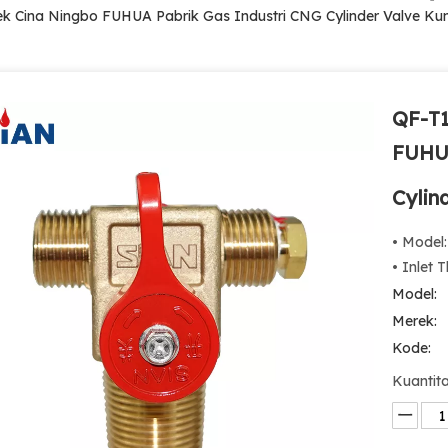
k Cina Ningbo FUHUA Pabrik Gas Industri CNG Cylinder Valve Ku
QF-T1
FUHUA
Cylin
• Model
• Inlet 
Model:
Merek:
Kode:
Kuantita