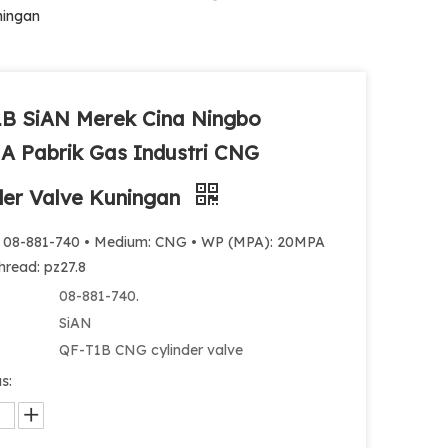
ningan
B SiAN Merek Cina Ningbo
 Pabrik Gas Industri CNG
der Valve Kuningan
: 08-881-740 • Medium: CNG • WP (MPA): 20MPA
Thread: pz27.8
08-881-740.
SiAN
QF-T1B CNG cylinder valve
s: