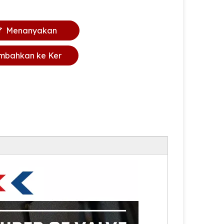
Menanyakan
mbahkan ke Ker
anjang