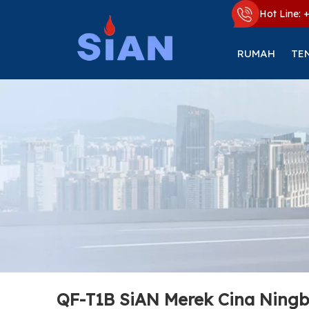
Hot Line: 
RUMAH
TE
QF-T1B SiAN Merek Cina Ningb