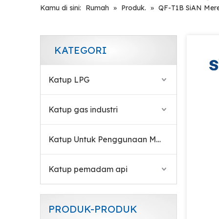
Kamu di sini:
Rumah
»
Produk.
»
QF-T1B SiAN Mere
KATEGORI
Katup LPG
Katup CNG Silinder
Katup gas industri
Katup Untuk Penggunaan Medis
Katup pemadam api
PRODUK-PRODUK