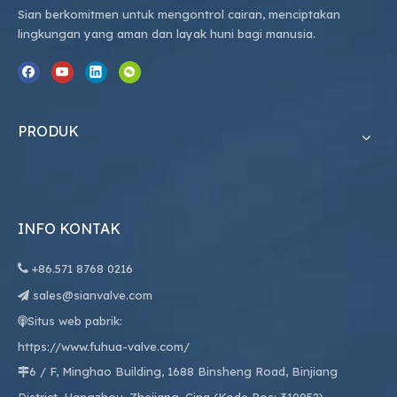
Sian berkomitmen untuk mengontrol cairan, menciptakan
lingkungan yang aman dan layak huni bagi manusia.
PRODUK
INFO KONTAK

+86.
571 8768 0216
sales@sianvalve.com

Situs web pabrik:

https://www.fuhua-valve.com/
6 / F, Minghao Building, 1688 Binsheng Road, Binjiang
