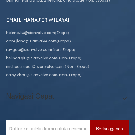
District, Hangzhou, Zhejiang, Cina (Kode Pos: 310052)
EMAIL MANAJER WILAYAH
helene.liu@sianvalve.com
(Eropa)
gore.jiang@sianvalve.com
(Eropa)
raygao@sianvalve.com
(Non-Eropa)
belinda.qiu@sianvalve.com
(Non-Eropa)
michael.miao.
@ sianvalve.com
(Non-Eropa)
daisy.zhou@sianvalve.com
(Non-Eropa)
Navigasi Cepat
Berlangganan