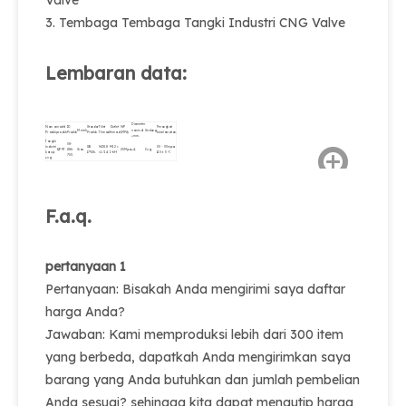
Valve
3. Tembaga Tembaga Tangki Industri CNG Valve
Lembaran data:
Diameter
Nama
model
ID
Standar
Thlet
Outlet
WP
Perangkat
Merek
nominal
Sedang
Produk
produk
Produk
Produk
Thread.
thread.
(MPA)
keselamatan.
φmm.
Tangki
08-
industri
GB
W28.8
M12 ×
30 ~ 33mpa.
QF-9T.
886-
Sian.
20Mpa.
φ4.
Cng.
katup
17926.
× 1/14
1-6H
110 ± 5 ℃
703.
cng
F.a.q.
pertanyaan 1
Pertanyaan: Bisakah Anda mengirimi saya daftar
harga Anda?
Jawaban: Kami memproduksi lebih dari 300 item
yang berbeda, dapatkah Anda mengirimkan saya
barang yang Anda butuhkan dan jumlah pembelian
Anda sesuai? sehingga kita dapat mengutip harga