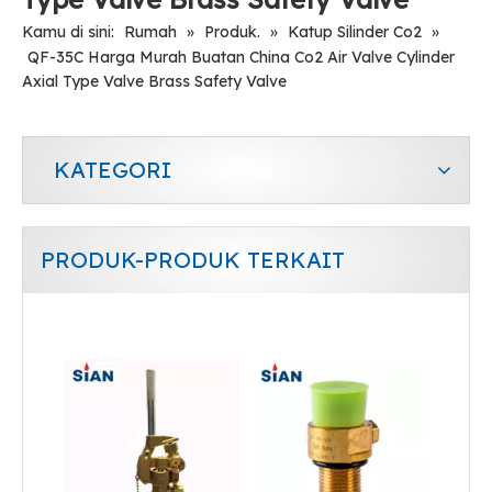
Kamu di sini:
Rumah
»
Produk.
»
Katup Silinder Co2
»
QF-35C Harga Murah Buatan China Co2 Air Valve Cylinder
Axial Type Valve Brass Safety Valve
KATEGORI
PRODUK-PRODUK TERKAIT
Katup Gas Industri Kontrol Aliran Udara Co2
Katup Silinder Gas CO2 Paduan Tembaga