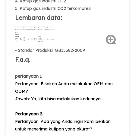
4. Katup gas industri CO2
5. Katup gas industri CO2 terkompresi
Lembaran data:
Diameter
Nama
model
ID
WP
Thlet
Outlet
Perangkat
Sedang
nominal
Produk
produk
Produk
(MPA)
Thread.
thread.
keselamatan.
φmm.
Jenis
Koneksi
Konfial
0,825-
08-
Katup
QF-
1.125-
14ngo-
805-
CO2.
15Mpa.
Φ4.
19 ± 1.5mpa.
Gas
35C.
12unf.
RH-EXT
746.
Industri
(CGA320)
CO2
Kompresi
• Standar Produksi: GB15382-2009
F.a.q.
pertanyaan 1
Pertanyaan: Bisakah Anda melakukan OEM dan
ODM?
Jawab: Ya, kita bisa melakukan keduanya.
Pertanyaan 2.
Pertanyaan: Apa yang Anda ingin kami berikan
untuk menerima kutipan yang akurat?