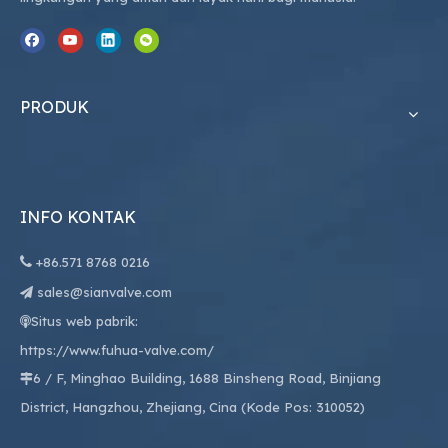
PRODUK
INFO KONTAK

+86.
571 8768 0216
sales@sianvalve.com

Situs web pabrik:

https://www.fuhua-valve.com/
6 / F, Minghao Building, 1688 Binsheng Road, Binjiang

District, Hangzhou, Zhejiang, Cina (Kode Pos: 310052)