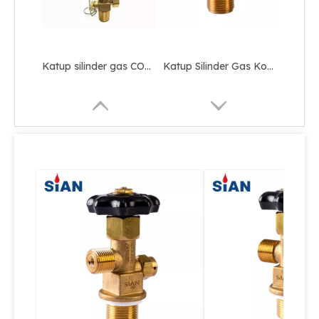
Katup silinder gas CO2 Tembaga untuk Marinir
Katup Silinder Gas Kontrol Keamanan Co2
Pembuat Air Soda CO2 Valve Aluminium Bottle Valve
Handal QF-2A Grosir Industri Gas Co2 Gas Cylinder Jenis Aksial Katup Kuningan Merek SiAN