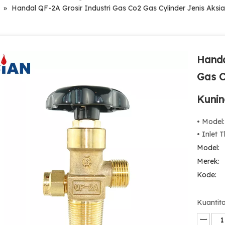
»
Handal QF-2A Grosir Industri Gas Co2 Gas Cylinder Jenis Aks
Handa
Gas C
Kuni
• Model
• Inlet 
Model:
Merek:
Kode:
Kuantita