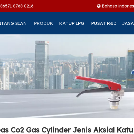
+86
571 8768 0216
Bahasa indones
NTANG SIAN
PRODUK
KATUP LPG
PUSAT R&D
JASA
Gas Co2 Gas Cylinder Jenis Aksial Ka