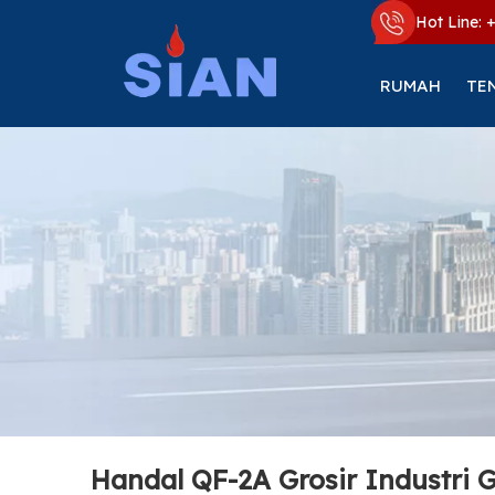
Hot Line: 
RUMAH
TE
Handal QF-2A Grosir Industri 