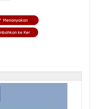
Menanyakan
mbahkan ke Ker
anjang