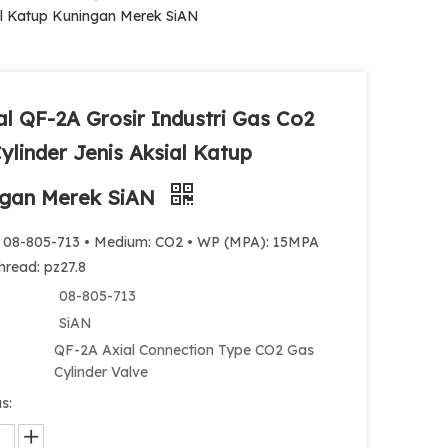
ial Katup Kuningan Merek SiAN
l QF-2A Grosir Industri Gas Co2
ylinder Jenis Aksial Katup
ngan Merek SiAN
: 08-805-713 • Medium: CO2 • WP (MPA): 15MPA
Thread: pz27.8
08-805-713
SiAN
QF-2A Axial Connection Type CO2 Gas
Cylinder Valve
s: