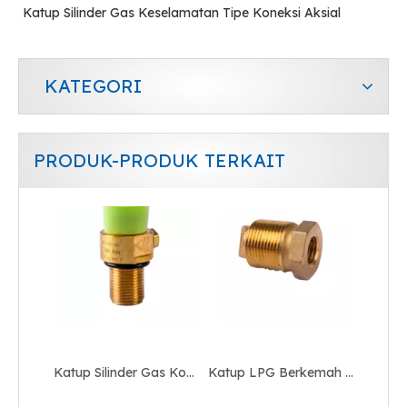
Katup Silinder Gas Keselamatan Tipe Koneksi Aksial
KATEGORI
PRODUK-PRODUK TERKAIT
Katup Silinder Gas Kontrol Keamanan Co2
Katup LPG Berkemah Tembaga Portabel