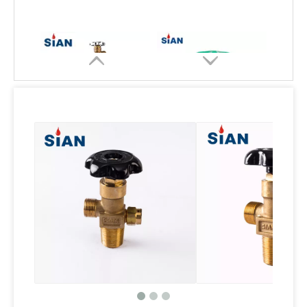
Katup LPG Pengisi Tangki Penarikan Cairan Paduan Kuningan
Katup LPG Kontrol Aliran Silinder Gas Untuk Rumah