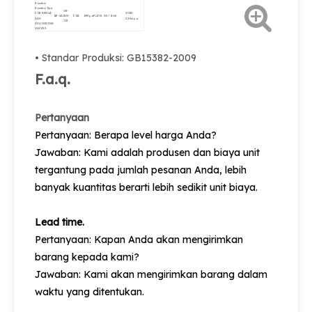
Koneksi
Koneksi Tipe
08-
CO2 KEDUA
20.25-
QF-2A.
805-
CO2.
15Mpa.
Pz27.8.
G5 / 8.
Φ6.
GAS
22.5mpa.
713.
SILLINDING
VALVES
• Standar Produksi: GB15382-2009
F.a.q.
Pertanyaan
Pertanyaan: Berapa level harga Anda?
Jawaban: Kami adalah produsen dan biaya unit
tergantung pada jumlah pesanan Anda, lebih
banyak kuantitas berarti lebih sedikit unit biaya.
Lead time.
Pertanyaan: Kapan Anda akan mengirimkan
barang kepada kami?
Jawaban: Kami akan mengirimkan barang dalam
waktu yang ditentukan.