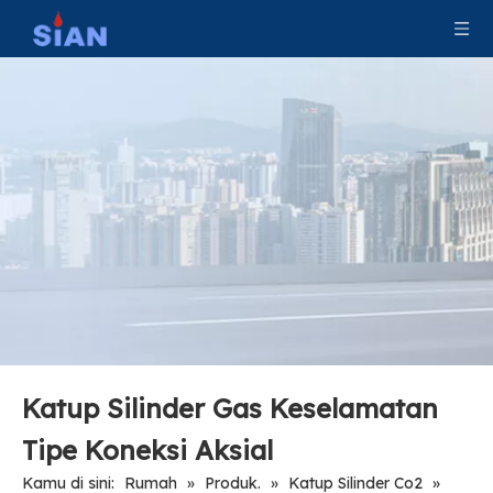
Katup CNG Pelepas Tekanan Tangki Industri
870 CGA Valve Untuk Penggunaan Medis
Katup Silinder Gas Keselamatan
Tipe Koneksi Aksial
Kamu di sini:
Rumah
»
Produk.
»
Katup Silinder Co2
»