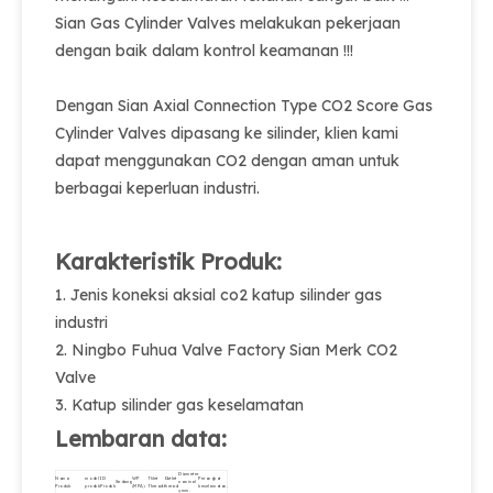
Sian Gas Cylinder Valves melakukan pekerjaan
dengan baik dalam kontrol keamanan !!!
Dengan Sian Axial Connection Type CO2 Score Gas
Cylinder Valves dipasang ke silinder, klien kami
dapat menggunakan CO2 dengan aman untuk
berbagai keperluan industri.
Karakteristik Produk:
1. Jenis koneksi aksial co2 katup silinder gas
industri
2. Ningbo Fuhua Valve Factory Sian Merk CO2
Valve
3. Katup silinder gas keselamatan
Lembaran data:
Diameter
Nama
model
ID
WP
Thlet
Outlet
Perangkat
Sedang
nominal
Produk
produk
Produk
(MPA)
Thread.
thread.
keselamatan.
φmm.