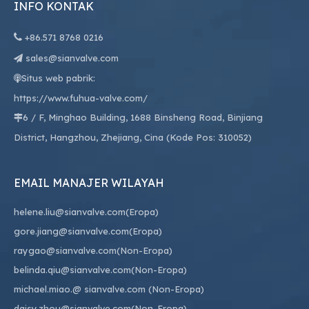
INFO KONTAK

+86.
571 8768 0216
sales@sianvalve.com

Situs web pabrik:

https://www.fuhua-valve.com/
6 / F, Minghao Building, 1688 Binsheng Road, Binjiang

District, Hangzhou, Zhejiang, Cina (Kode Pos: 310052)
EMAIL MANAJER WILAYAH
helene.liu@sianvalve.com
(Eropa)
gore.jiang@sianvalve.com
(Eropa)
raygao@sianvalve.com
(Non-Eropa)
belinda.qiu@sianvalve.com
(Non-Eropa)
michael.miao.
@ sianvalve.com
(Non-Eropa)
daisy.zhou@sianvalve.com
(Non-Eropa)