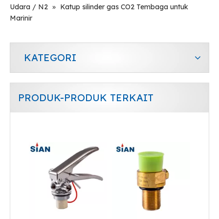
Udara / N2
»
Katup silinder gas CO2 Tembaga untuk
Marinir
KATEGORI
PRODUK-PRODUK TERKAIT
Katup Silinder Gas Oksigen Tipe Flap Kuningan yang Dapat Dipindahkan
Katup Api Paduan Aluminium Dengan Pegangan Hitam / merah