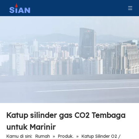
Katup LPG Keselamatan Silinder Gas Paduan Kuningan
100 Pound LPG Gas Cylinder Valve MX100 Safety LPG POL Valve Untuk Meksiko
Katup silinder gas CO2 Tembaga
untuk Marinir
Kamu di sini:
Rumah
»
Produk.
»
Katup Silinder O2 /