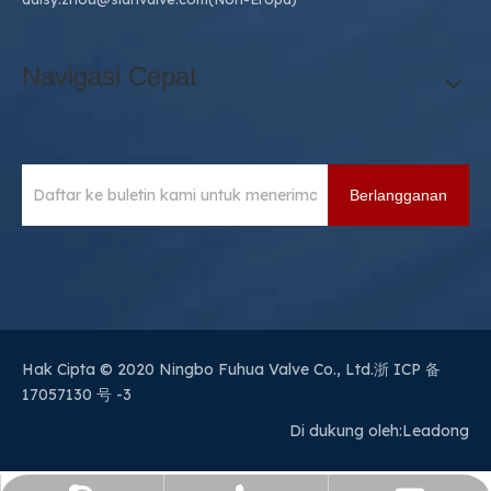
Navigasi Cepat
Berlangganan
Hak Cipta © 2020 Ningbo Fuhua Valve Co., Ltd.
浙 ICP 备
17057130 号 -3
Di dukung oleh:
Leadong