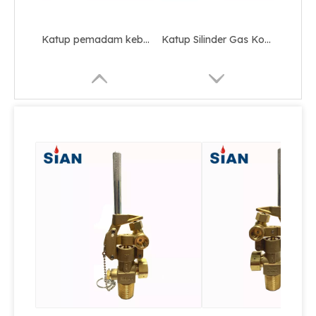
Katup pemadam kebakaran Serbuk Kering Kuningan Portabel
Katup Silinder Gas Kontrol Keamanan Co2