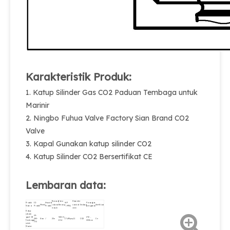
Karakteristik Produk:
1. Katup Silinder Gas CO2 Paduan Tembaga untuk
Marinir
2. Ningbo Fuhua Valve Factory Sian Brand CO2
Valve
3. Kapal Gunakan katup silinder CO2
4. Katup Silinder CO2 Bersertifikat CE
Lembaran data:
Benang
Toko
Diameter
Produk
ID
Standar
WP
Perangkat
Merek
saluran
Benang
nominal
Sedang
Sertifikasi
Nama
Produk
Produk
（MPA）
pengaman
masuk
Φmm
Katup
silinder
09-
gas CO2
W21.8 ×
192 ～
280-
Sian
/
25e
17.4Mpa
φ11
CO2
Ce
Tembaga
1/14
222bar
770
untuk
Marinir