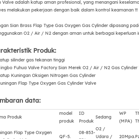
n Valve adalah katup aman profesional, yang menangani keselamata
ves melakukan pekerjaan dengan baik dalam kontrol keamanan !!!
gan Sian Brass Flap Type Gas Oxygen Gas Cylinder dipasang pada s
ggunakan O2 / Air / N2 dengan aman untuk berbagai keperluan in
rakteristik Produk:
Katup silinder gas tekanan tinggi
Ningbo Fuhua Valve Factory Sian Merek O2 / Air / N2 Gas Cylinder
Katup Kuningan Oksigen Nitrogen Gas Cylinder
Kuningan Flap Type Oxygen Gas Cylinder Valve
mbaran data:
model
ID
WP
T
ma Produk
Sedang
produk
Produk
(MPA)
T
O2 /
ingan Flap Type Oxygen
08-853-
QF-5.
Udara /
20Mpa.
Pz