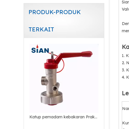
Sia
Val
PRODUK-PRODUK
Den
TERKAIT
men
Katup Api CO2 Untuk Industri Kebakaran
Ka
1. 
2. 
3. 
4. 
Le
Na
Katup pemadam kebakaran Praktis Paduan Kuningan
Kun