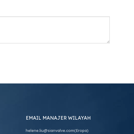
EMAIL MANAJER WILAYAH
helene.liu@sianvalve.com
(Eropa)