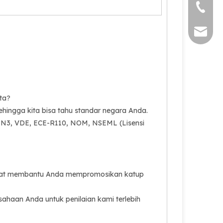
+86 571
sales@s
ta?
ingga kita bisa tahu standar negara Anda.
ED, EN3, VDE, ECE-R110, NOM, NSEML (Lisensi
dapat membantu Anda mempromosikan katup
ahaan Anda untuk penilaian kami terlebih