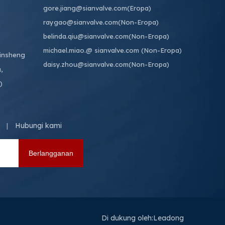
gore.jiang@sianvalve.com
(Eropa)
raygao@sianvalve.com
(Non-Eropa)
belinda.qiu@sianvalve.com
(Non-Eropa)
michael.miao.
@ sianvalve.com
(Non-Eropa)
Binsheng
daisy.zhou@sianvalve.com
(Non-Eropa)
,
)
Hubungi kami
|
Berlangganan
Di dukung oleh:
Leadong