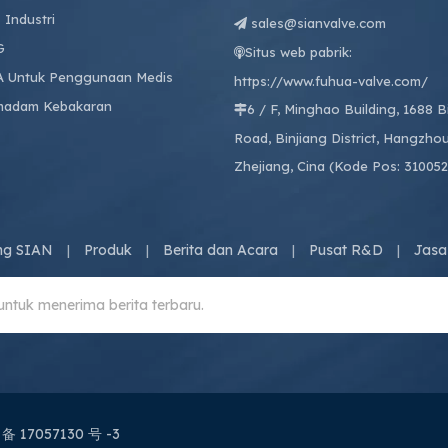
 Industri
sales@sianvalve.com

G
Situs web pabrik:

A Untuk Penggunaan Medis
https://www.fuhua-valve.com/
madam Kebakaran
6 / F, Minghao Building, 1688 

Road, Binjiang District, Hangzhou
Zhejiang, Cina (Kode Pos: 310052
ng SIAN
Produk
Berita dan Acara
Pusat R&D
Jasa
|
|
|
|
 备 17057130 号 -3