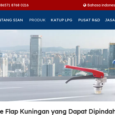
+86
571 8768 0216
Bahasa indones
NTANG SIAN
PRODUK
KATUP LPG
PUSAT R&D
JASA
ipe Flap Kuningan yang Dapat Dipinda