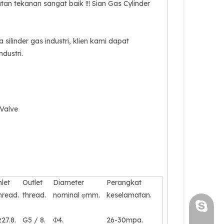
n tekanan sangat baik !!! Sian Gas Cylinder
ilinder gas industri, klien kami dapat
dustri.
 Valve
hlet
Outlet
Diameter
Perangkat
hread.
thread.
nominal φmm.
keselamatan.
Luoquan
27.8.
G5 / 8.
Φ4.
26-30mpa.