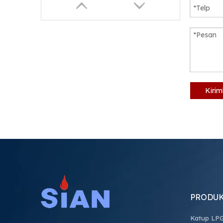
Kiri
PRODU
Katup LP