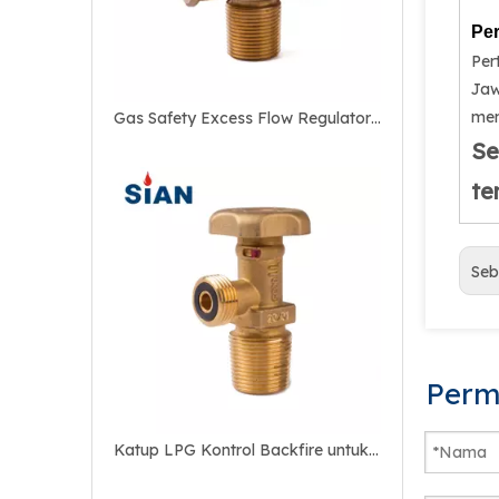
Per
Per
Jaw
mem
Gas Safety Excess Flow Regulator Gas LPG Valve
Se
te
Seb
Perm
Katup LPG Kontrol Backfire untuk Rumah