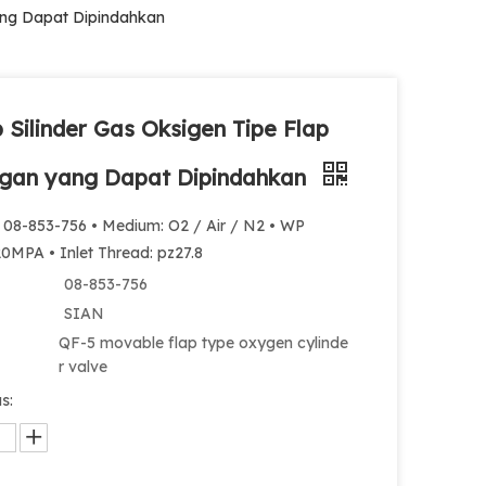
yang Dapat Dipindahkan
 Silinder Gas Oksigen Tipe Flap
gan yang Dapat Dipindahkan
: 08-853-756 • Medium: O2 / Air / N2 • WP
0MPA • Inlet Thread: pz27.8
08-853-756
SIAN
QF-5 movable flap type oxygen cylinde
r valve
s: