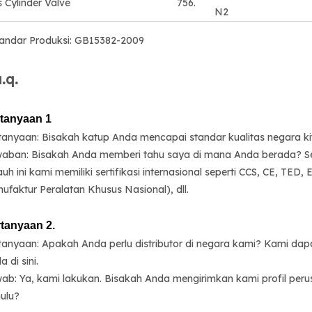
 Cylinder Valve
756.
N2
tandar Produksi: GB15382-2009
a.q.
tanyaan 1
tanyaan: Bisakah katup Anda mencapai standar kualitas negara ki
aban: Bisakah Anda memberi tahu saya di mana Anda berada? Seh
auh ini kami memiliki sertifikasi internasional seperti CCS, CE, T
ufaktur Peralatan Khusus Nasional), dll.
tanyaan 2.
tanyaan: Apakah Anda perlu distributor di negara kami? Kami 
 di sini.
ab: Ya, kami lakukan. Bisakah Anda mengirimkan kami profil perus
ulu?