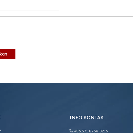
mkan
K
INFO KONTAK
G

+86.
571 8768 0216