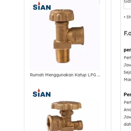
Gas
• S
F.
per
Per
Jaw
Sej
Rumah Menggunakan Katup LPG Pengaman Tabung Gas
Man
Per
Per
Anda
Jaw
dah