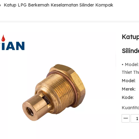
»
Katup LPG Berkemah Keselamatan Silinder Kompak
Katu
Silin
• Model
Thlet T
Model:
Merek:
Kode:
Kuantita