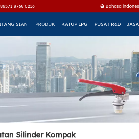
+86
571 8768 0216
Bahasa indones
NTANG SIAN
PRODUK
KATUP LPG
PUSAT R&D
JASA
tan Silinder Kompak