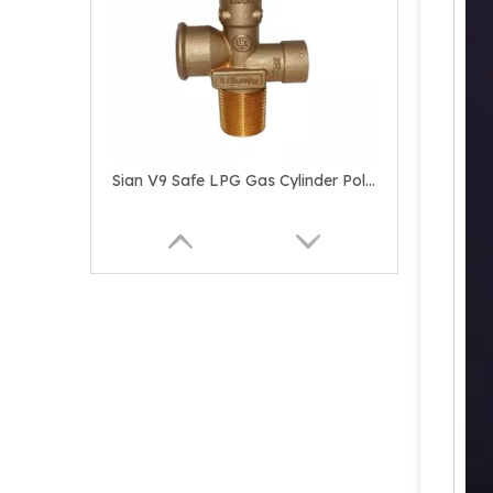
Sian V9 Safe LPG Gas Cylinder Pol Valves dengan Sertifikasi UL untuk Australia