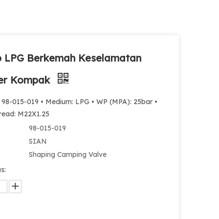
p LPG Berkemah Keselamatan
der Kompak
: 98-015-019 • Medium: LPG • WP (MPA): 25bar •
hread: M22X1.25
98-015-019
SIAN
Shaping Camping Valve
s: