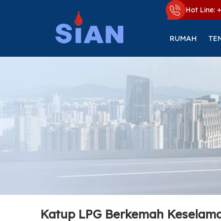
Hot Line: 
RUMAH
TE
Katup LPG Berkemah Keselama