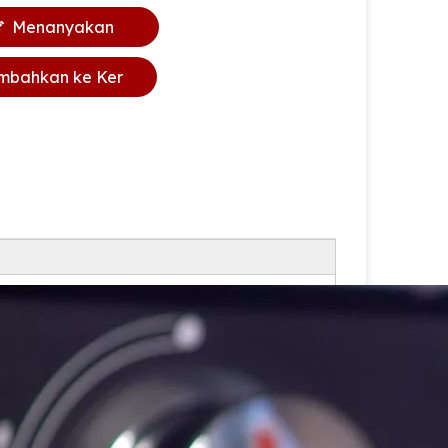
Menanyakan
mbahkan ke Ker
anjang