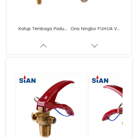
Tembaga CO2 Fire Fighting Fire Valve
Katup Pemadam Kebakaran Seng CO2 Kuningan
Katup Api CO2 Untuk Industri Kebakaran
Katup Pemadam Api CO2 Aman