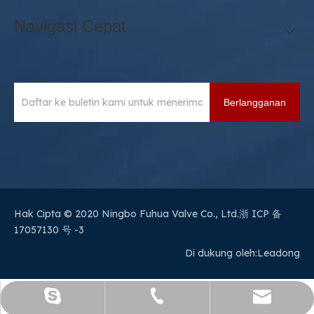
Navigasi Cepat
Berlangganan
Hak Cipta © 2020 Ningbo Fuhua Valve Co., Ltd.
浙 ICP 备
17057130 号 -3
Di dukung oleh:
Leadong
sales@sianvalve.com
+86 571 8768 0216
Luoquanxi.