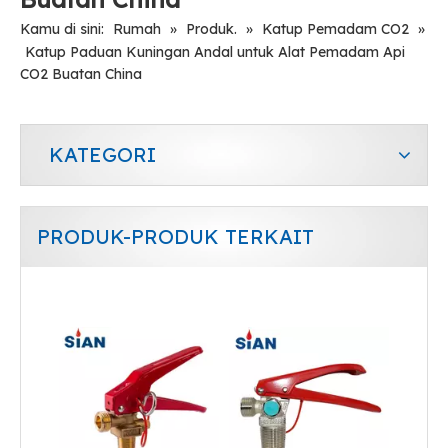
Kamu di sini:
Rumah
»
Produk.
»
Katup Pemadam CO2
»
Katup Paduan Kuningan Andal untuk Alat Pemadam Api
CO2 Buatan China
KATEGORI
PRODUK-PRODUK TERKAIT
Katup Tembaga Paduan Tembaga Kuningan yang Andal untuk Pemadam Api CO2
Cina Ningbo FUHUA Valve Pabrik SiAN Merek CE Persetujuan CO2 Fire Extinguisher Valve