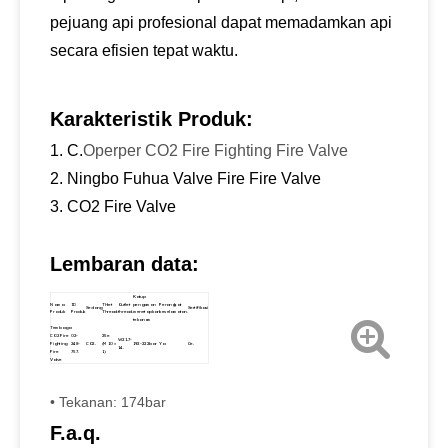
pejuang api profesional dapat memadamkan api
secara efisien tepat waktu.
Karakteristik Produk:
1. C.
Operper CO2 Fire Fighting Fire Valve
2. Ningbo Fuhua Valve Fire Fire Valve
3. CO2 Fire Valve
Lembaran data:
Katup
Nama
ID
Thlet
Outlet
pengaman
Perangkat
Sedang
Sertifikasi
Produk
Produk
Thread.
thread.
menetapkan
keselamatan.
tekanan
Tembaga
CO2 Fire
02-
25e
W21.7-
Fighting
248-
CO2.
(M10 ×
192-222bar
Ya
Ce.
14.
Fire
757.
1)
Valve
• Tekanan: 174bar
F.a.q.