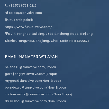

+86.
571 8768 0216
sales@sianvalve.com

Situs web pabrik:

https://www.fuhua-valve.com/
6 / F, Minghao Building, 1688 Binsheng Road, Binjiang

District, Hangzhou, Zhejiang, Cina (Kode Pos: 310052)
EMAIL MANAJER WILAYAH
helene.liu@sianvalve.com
(Eropa)
gore.jiang@sianvalve.com
(Eropa)
raygao@sianvalve.com
(Non-Eropa)
belinda.qiu@sianvalve.com
(Non-Eropa)
michael.miao.
@ sianvalve.com
(Non-Eropa)
daisy.zhou@sianvalve.com
(Non-Eropa)