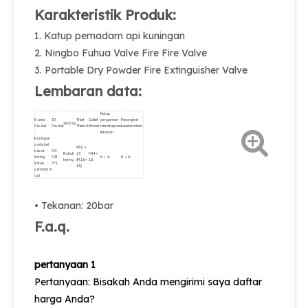
Karakteristik Produk:
1. Katup pemadam api kuningan
2. Ningbo Fuhua Valve Fire Fire Valve
3. Portable Dry Powder Fire Extinguisher Valve
Lembaran data:
Katup
Nama
ID
Thlet
Outlet
pengaman
Perangkat
Sedang
Produk
Produk
Thread.
thread.
menetapkan
keselamatan.
tekanan
Kuningan
portabel
M30 ×
bubuk
00-
Bubuk
1.5
M14 ×
kering
023-
N / A.
N / A.
kering
(M16 ×
1.5.
katup
771.
1.5)
pemadam
api
• Tekanan: 20bar
F.a.q.
pertanyaan 1
Pertanyaan: Bisakah Anda mengirimi saya daftar
harga Anda?