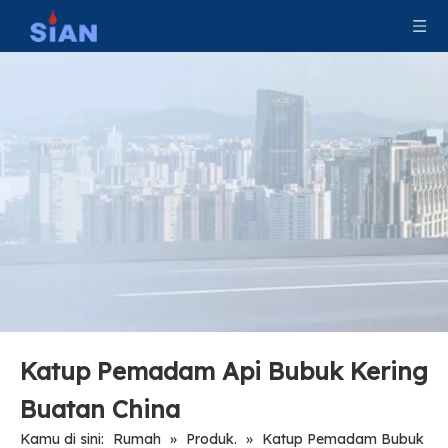
Katup Paduan Kuningan / Tembaga Tahan Lama yang Andal untuk Pemadam Api Serbuk Kering
Katup Tempa Kuningan / Tembaga yang Andal untuk Pemadam Api Serbuk Kering
Katup Tembaga Tembaga Paduan Tahan Lama yang Dapat Diandalkan Trolley Dry Powder Fire Extinguisher Valve
Katup Pemadam Api Cina Ningbo FUHUA Valve Pabrik Kuningan/Tembaga Paduan Katup Ditempa untuk Bubuk Kering Pemadam Api
Katup Pemadam Api Bubuk Kering
Buatan China
Kamu di sini:
Rumah
»
Produk.
»
Katup Pemadam Bubuk