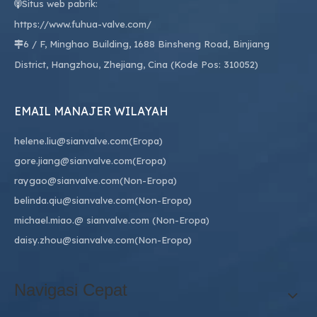
Situs web pabrik:

https://www.fuhua-valve.com/
6 / F, Minghao Building, 1688 Binsheng Road, Binjiang

District, Hangzhou, Zhejiang, Cina (Kode Pos: 310052)
EMAIL MANAJER WILAYAH
helene.liu@sianvalve.com
(Eropa)
gore.jiang@sianvalve.com
(Eropa)
raygao@sianvalve.com
(Non-Eropa)
belinda.qiu@sianvalve.com
(Non-Eropa)
michael.miao.
@ sianvalve.com
(Non-Eropa)
daisy.zhou@sianvalve.com
(Non-Eropa)
Navigasi Cepat