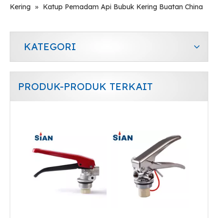
Kering
»
Katup Pemadam Api Bubuk Kering Buatan China
KATEGORI
PRODUK-PRODUK TERKAIT
Katup Api Serbuk Kering Portabel Tanpa Bola Perlindungan
Katup pemadam kebakaran Serbuk Kering Kuningan Portabel