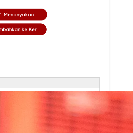
Menanyakan
mbahkan ke Ker
anjang