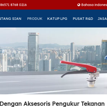
+86
571 8768 0216
Bahasa indones
NTANG SIAN
PRODUK
KATUP LPG
PUSAT R&D
JASA
Dengan Aksesoris Pengukur Tekanan