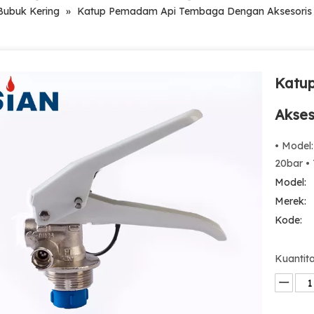
ubuk Kering
»
Katup Pemadam Api Tembaga Dengan Aksesoris
Katu
Akses
• Model:
20bar • 
Model:
Merek:
Kode:
Kuantita