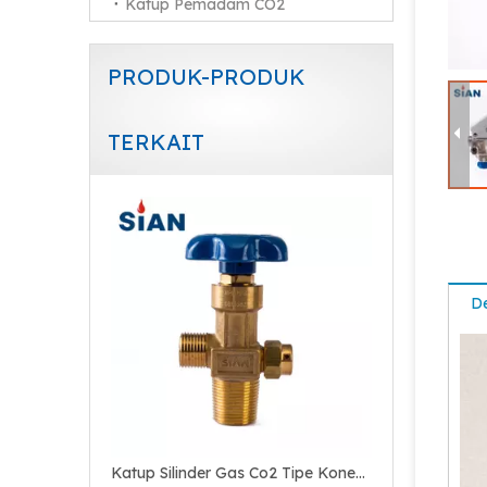
Katup Pemadam CO2
PRODUK-PRODUK
TERKAIT
Katup Pemadam Api Pengurang Tekanan Paduan Kuningan
De
Katup Silinder Gas Co2 Tipe Koneksi Aksial