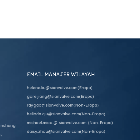
EMAIL MANAJER WILAYAH
helene.liu@sianvalve.com
(Eropa)
gore.jiang@sianvalve.com
(Eropa)
raygao@sianvalve.com
(Non-Eropa)
belinda.qiu@sianvalve.com
(Non-Eropa)
michael.miao.
@ sianvalve.com
(Non-Eropa)
Binsheng
daisy.zhou@sianvalve.com
(Non-Eropa)
,