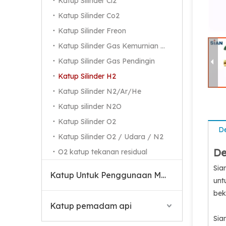
Katup Silinder Cl2
Katup Silinder Co2
Katup Silinder Freon
Katup Silinder Gas Kemurnian Tinggi
Katup Silinder Gas Pendingin
Katup Silinder H2
Katup Silinder N2/Ar/He
Katup silinder N2O
Katup Silinder O2
De
Katup LPG Silinder Gas Seng Kuningan Kompak
Katup Silinder O2 / Udara / N2
De
O2 katup tekanan residual
Sia
Katup Untuk Penggunaan Medis
unt
bek
Katup pemadam api
Sia