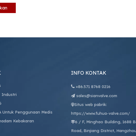
mkan
K
INFO KONTAK
G

+86.
571 8768 0216
 Industri
sales@sianvalve.com

G
Situs web pabrik:

A Untuk Penggunaan Medis
https://www.fuhua-valve.com/
madam Kebakaran
6 / F, Minghao Building, 1688 

Road, Binjiang District, Hangzhou