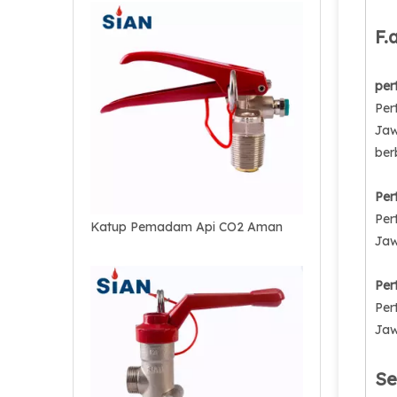
F.
per
Per
Jaw
ber
Per
Per
Katup Pemadam Api CO2 Aman
Jaw
Per
Per
Jaw
Se