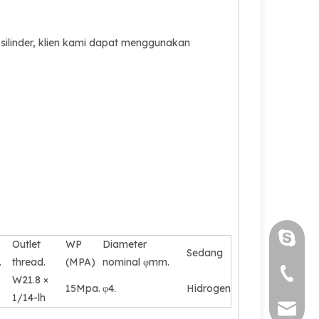
silinder, klien kami dapat menggunakan
Luoquan
Outlet
WP
Diameter
Sedang
.
thread.
(MPA)
nominal φmm.
+86 571
W21.8 ×
15Mpa.
φ4.
Hidrogen
1/14-lh
sales@s