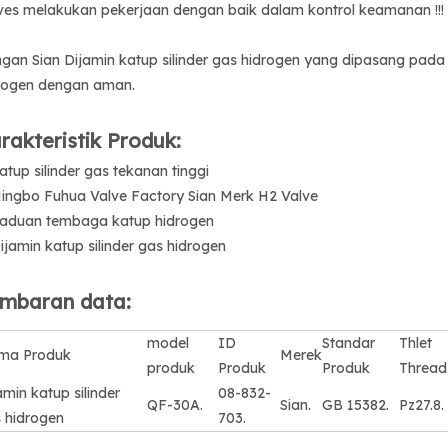
ves melakukan pekerjaan dengan baik dalam kontrol keamanan !!!
gan Sian Dijamin katup silinder gas hidrogen yang dipasang pada 
rogen dengan aman.
rakteristik Produk:
Katup silinder gas tekanan tinggi
Ningbo Fuhua Valve Factory Sian Merk H2 Valve
Paduan tembaga katup hidrogen
Dijamin katup silinder gas hidrogen
mbaran data:
model
ID
Standar
Thlet
ma Produk
Merek
produk
Produk
Produk
Thread
amin katup silinder
08-832-
QF-30A.
Sian.
GB 15382.
Pz27.8.
 hidrogen
703.