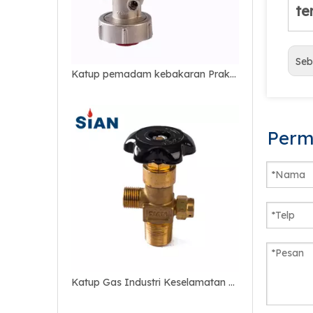
te
Seb
Katup pemadam kebakaran Praktis Paduan Kuningan
Perm
Katup Gas Industri Keselamatan Co2 Tipe Koneksi Aksial