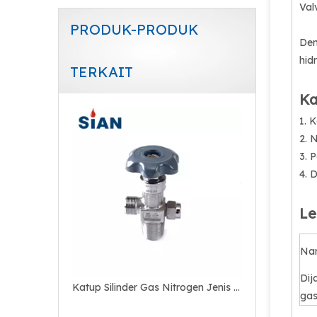
Val
PRODUK-PRODUK
Den
hid
TERKAIT
Katup Silinder Gas Pengatur Jenis Koneksi Aksial
Ka
1. 
2. 
3. 
4. 
Le
Na
Dij
Katup Silinder Gas Nitrogen Jenis Flap yang Dapat Dipindahkan
gas