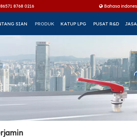
+86
571 8768 0216
Bahasa indones
NTANG SIAN
PRODUK
KATUP LPG
PUSAT R&D
JASA
erjamin