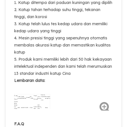
1. Katup ditempa dari paduan kuningan yang dipilih
2. Katup tahan terhadap suhu tinggi, tekanan
tinggi, dan korosi
3. Katup telah lulus tes kedap udara dan memiliki
kedap udara yang tinggi
4. Mesin presisi tinggi yang sepenuhnya otomatis
membalas akurasi katup dan memastikan kualitas
katup
5. Produk kami memiliki lebih dari 50 hak kekayaan
intelektual independen dan kami telah merumuskan
13 standar industri katup Cina
Lembaran data:
Nominal
Produk
Masuk
model
Produk
WP
Toko
Diameter
Perangkat
Sedang
produk
PENGENAL
（MPA）
Benang
pengaman
Nama
Benang
Φmm
Kontrol
Aliran
Silinder
0.85-
Gas
3/4-14
14NGO
V6S2
06-820-703
LPG
17bar
6
26bar
Katup
NGT
-INT-
LPG
LH
untuk
Rumah
F.A.Q