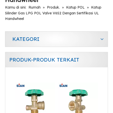
Kamu di sini:
Rumah
»
Produk.
»
Katup POL
»
Katup
Silinder Gas LPG POL Valve V6S2 Dengan Sertifikasi UL
Handwheel
KATEGORI
PRODUK-PRODUK TERKAIT
Sian V9 LPG Gas Cylinder Pol Valve dengan Sertifikasi SABS
100 Pound LPG Gas Cylinder Valve MX100 Safety LPG POL Valve Untuk Meksiko