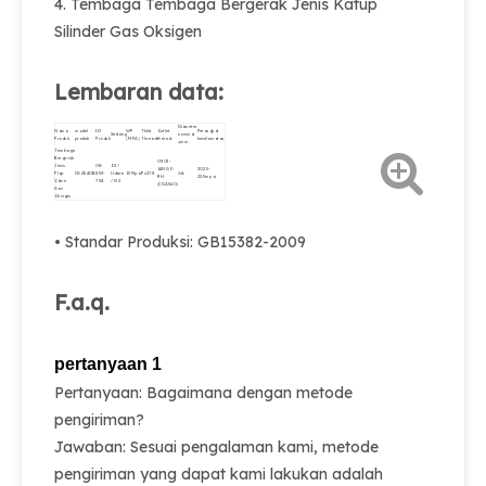
4. Tembaga Tembaga Bergerak Jenis Katup
Silinder Gas Oksigen
Lembaran data:
Diameter
Nama
model
ID
WP
Thlet
Outlet
Perangkat
Sedang
nominal
Produk
produk
Produk
(MPA)
Thread.
thread.
keselamatan.
φmm.
Tembaga
Bergerak
0.903-
Jenis
08-
O2 /
14NGO-
20.25-
Flap
CGA540B.
853-
Udara
15Mpa.
Pz27.8.
Φ4.
RH
22.5mpa.
Valve
758.
/ N2
(CGA540)
Gas
Oksigen
• Standar Produksi: GB15382-2009
F.a.q.
pertanyaan 1
Pertanyaan: Bagaimana dengan metode
pengiriman?
Jawaban: Sesuai pengalaman kami, metode
pengiriman yang dapat kami lakukan adalah