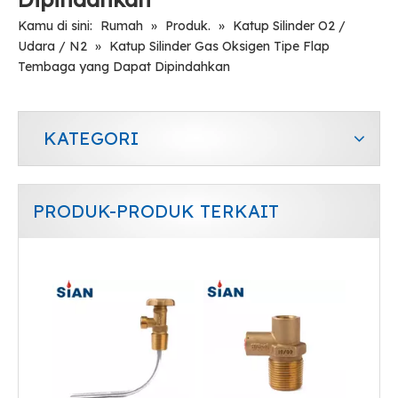
Kamu di sini:
Rumah
»
Produk.
»
Katup Silinder O2 /
Udara / N2
»
Katup Silinder Gas Oksigen Tipe Flap
Tembaga yang Dapat Dipindahkan
KATEGORI
PRODUK-PRODUK TERKAIT
Katup LPG Hidrostatik Bantuan Aman
Katup LPG Beku Kompak yang Disesuaikan