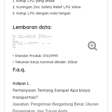
1. Katup LPG yang andal
2. Kuningan Zinc Safety Relief LPG Valve
3. Katup LPG dengan roda tangan
Lembaran data:
Diameter
Nama
model
ID
WP
Thlet
Outlet
Perangkat
Sedang
nominal
Sertifikasi
Produk
produk
Produk
(MPA)
Thread.
thread.
keselamatan.
φmm.
Relief
Keselamatan
06-
LPG Handal
Pv05-
W19.8x1
W21.8x1.814-
610-
LPG
25bar
7
N / A.
Tped.
dengan
v4-02.
/ 14.
lh.
728.
Roda
Tangan
• Standar Produk: EN15995
• Tekanan kerja nominal silinder: 20bar
F.a.q.
Kutipan 1.
Pertanyaan: Tentang Sampel Apa biaya
transportasi?
Jawaban: Pengiriman Bergantung Berat, Ukuran
Pengepakan, dan Tujuan Anda