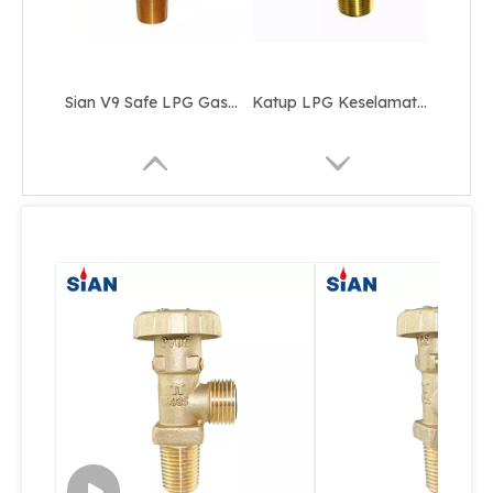
Sian V9 Safe LPG Gas Cylinder Pol Valves dengan Sertifikasi UL untuk Australia
Katup LPG Keselamatan Gas Paduan Kuningan
Katup LPG Bantuan Keselamatan Paduan Tembaga