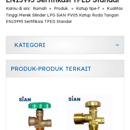
Kamu di sini:
Rumah
»
Produk.
»
Katup tipe-f
»
Kualitas
Tinggi Merek Silinder LPG SiAN PV05 Katup Roda Tangan
EN15995 Sertifikasi TPED Standar
KATEGORI
PRODUK-PRODUK TERKAIT
Katup LPG Keselamatan Silinder Gas Paduan Kuningan
Katup LPG Keselamatan Gas Paduan Tembaga Untuk Rumah