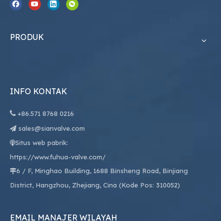
PRODUK
INFO KONTAK

+86.
571 8768 0216
sales@sianvalve.com

Situs web pabrik:

https://www.fuhua-valve.com/
6 / F, Minghao Building, 1688 Binsheng Road, Binjiang

District, Hangzhou, Zhejiang, Cina (Kode Pos: 310052)
EMAIL MANAJER WILAYAH