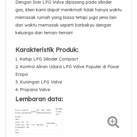
Dengan Sian LPG Valve dipasang pada silinder
gas, klien kami dapat menikmati tidak hanya waktu
memasak rumah yang biasa tetapi juga jenis lain
dari waktu memasak seperti barbekyu dengan
keluarga dan teman-teman!
Karakteristik Produk:
1. Katup LPG Silinder Compact
2. Kontrol Aliran Udara LPG Valve Populer di Pasar
Eropa
3. Kuningan LPG Valve
4. Propana Valve
Lembaran data:
Diameter
Nama
model
ID
WP
Thlet
Outlet
Sedang
nominal
Produk
produk
Produk
(MPA)
Thread.
thread.
φmm.
Kontrol
aliran
udara
V12-
06-
W21.8x1.814-
silinder
002-
610-
LPG
25bar
25e.
6
lh.
kompak
(25e)
748.
LPG
valve