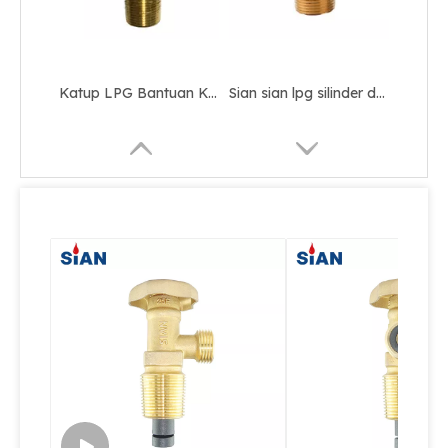
Katup LPG Bantuan Keselamatan Paduan Tembaga
Sian sian lpg silinder d16 katup gas kompak untuk Filipina
Katup LPG Silinder Gas Seng Kuningan Kompak
Katup LPG Tabung Gas Mati Otomatis Ringkas