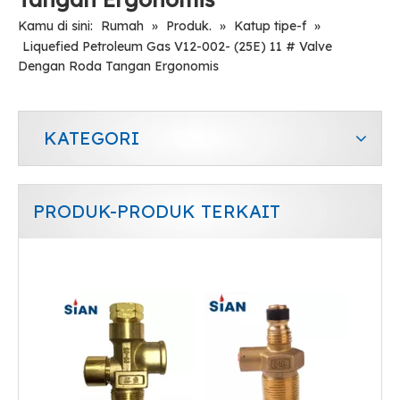
Kamu di sini:
Rumah
»
Produk.
»
Katup tipe-f
»
Liquefied Petroleum Gas V12-002- (25E) 11 # Valve
Dengan Roda Tangan Ergonomis
KATEGORI
PRODUK-PRODUK TERKAIT
Katup Pemadam Api CO2 Aman
Katup LPG Keselamatan Gas Paduan Kuningan