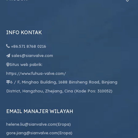
INFO KONTAK

+86.
571 8768 0216
sales@sianvalve.com

Situs web pabrik:

https://www.fuhua-valve.com/
6 / F, Minghao Building, 1688 Binsheng Road, Binjiang

District, Hangzhou, Zhejiang, Cina (Kode Pos: 310052)
EMAIL MANAJER WILAYAH
helene.liu@sianvalve.com
(Eropa)
gore.jiang@sianvalve.com
(Eropa)