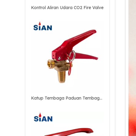
Katup Tembaga Paduan Tembaga Kuningan yang Andal untuk Pemadam Api CO2
Cina Ningbo FUHUA Valve Pabrik SiAN Merek CE Persetujuan CO2 Fire Extinguisher Valve