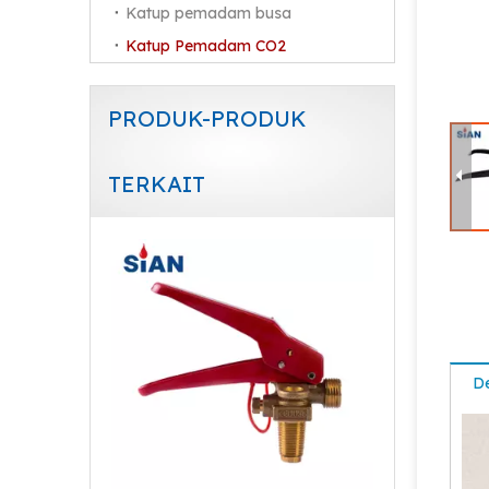
Katup pemadam busa
Katup Pemadam CO2
PRODUK-PRODUK
TERKAIT
Kontrol Aliran Udara CO2 Fire Valve
De