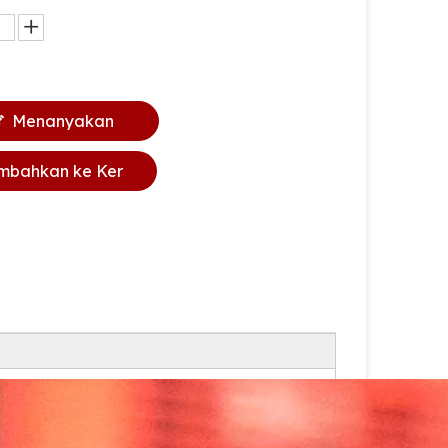
Menanyakan
mbahkan ke Ker
anjang