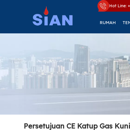
Hot Line: 
RUMAH
TE
Persetujuan CE Katup Gas Ku