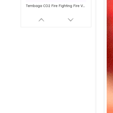
Katup Pemadam Kebakaran Seng CO2 Kuningan
Katup Api CO2 Untuk Industri Kebakaran