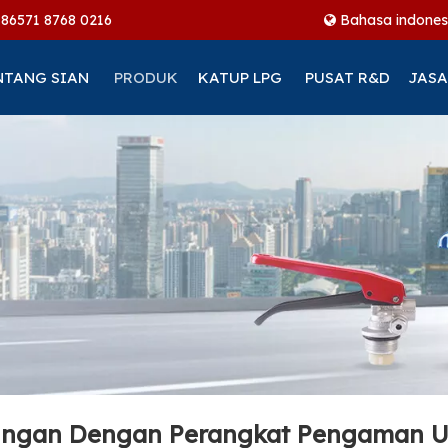
+86
571 8768 0216
Bahasa indones
NTANG SIAN
PRODUK
KATUP LPG
PUSAT R&D
JASA
ningan Dengan Perangkat Pengaman 