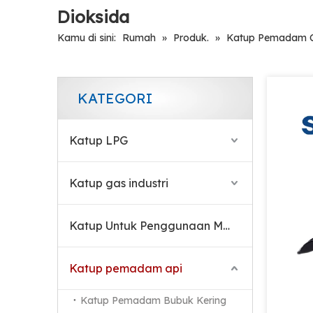
Dioksida
Katup Paduan Tembaga Kuningan yang Andal untuk Alat Pemadam Kebakaran CO2
Kamu di sini:
Rumah
»
Produk.
»
Katup Pemadam 
KATEGORI
Katup LPG
Katup gas industri
Katup Untuk Penggunaan Medis
Katup Pemadam Kebakaran Blok CO2
Katup pemadam api
Katup Pemadam Bubuk Kering