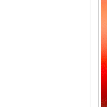
Katup Pemadam Api CO2 Aman