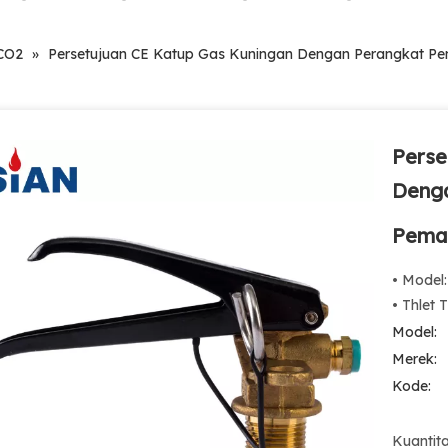
CO2
»
Persetujuan CE Katup Gas Kuningan Dengan Perangkat P
Perse
Deng
Pema
• Model
• Thlet 
Model:
Merek:
Kode:
Kuantita