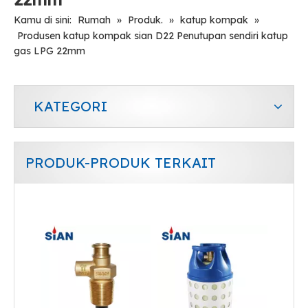
Kamu di sini:
Rumah
»
Produk.
»
katup kompak
»
Produsen katup kompak sian D22 Penutupan sendiri katup
gas LPG 22mm
KATEGORI
PRODUK-PRODUK TERKAIT
Sian d20 lpg silinder katup kompak kitcen katup penutup propana tutup sendiri
Sian LPG Gas Cylinder Pressure Relief Valves