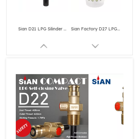
Sian D21 LPG Silinder Penutupan Sendiri Katup Kompak 25e Kontrol Tangki Propana Snap-On Valve
Sian Factory D27 LPG Composite Cylinder Penutupan Mandiri Katup Kuningan
Sian Brass D22 LPG Composite Cylinder Compact Valves Produsen
Sian safety d20 lpg katup penutupan silinder komposit self