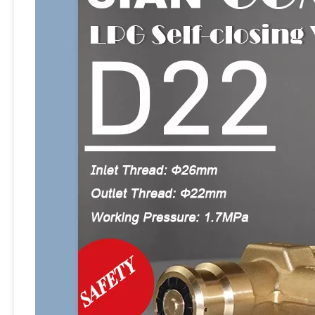
LPG PV02-D22 D22 Self-closing Valve Sertifikasi PI Katup Silinder Gas LPG Murah
D22 PI Certified Self Closing LPG Gas Cylinder Valve