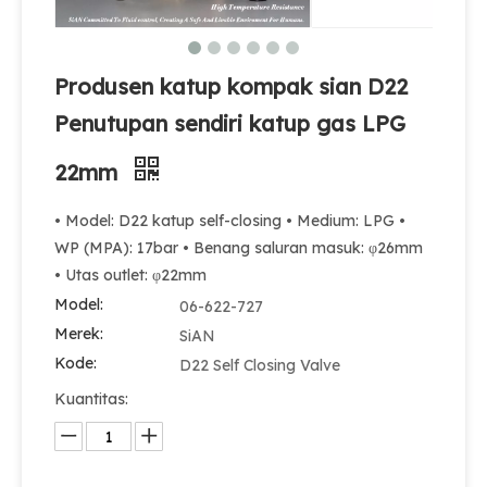
Produsen katup kompak sian D22
Penutupan sendiri katup gas LPG
22mm
• Model: D22 katup self-closing • Medium: LPG •
WP (MPA): 17bar • Benang saluran masuk: φ26mm
Sian Self Penutupan 20mm LPG Silinder Compact Valve D20
Sian memproduksi zf-b1 keamanan kuningan self-closing self-lpg gas silinder snap pada katup untuk digunakan di rumah
• Utas outlet: φ22mm
Model:
06-622-727
Merek:
SiAN
Kode:
D22 Self Closing Valve
Kuantitas: