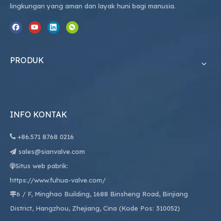
lingkungan yang aman dan layak huni bagi manusia.
PRODUK
INFO KONTAK

+86.
571 8768 0216
sales@sianvalve.com

Situs web pabrik:

https://www.fuhua-valve.com/
6 / F, Minghao Building, 1688 Binsheng Road, Binjiang

District, Hangzhou, Zhejiang, Cina (Kode Pos: 310052)