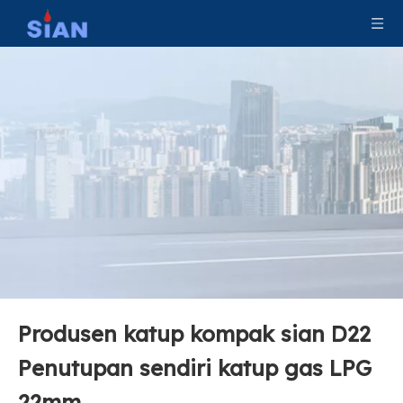
Produsen katup kompak sian D22
Sian D22 Compact LPG Cylinder Valve-Hemat ruang, aman, dan kontrol gas yang efisien
Sian D20 Penutupan Mandiri-Katup silinder LPG yang aman & efisien
Penutupan sendiri katup gas LPG
22mm