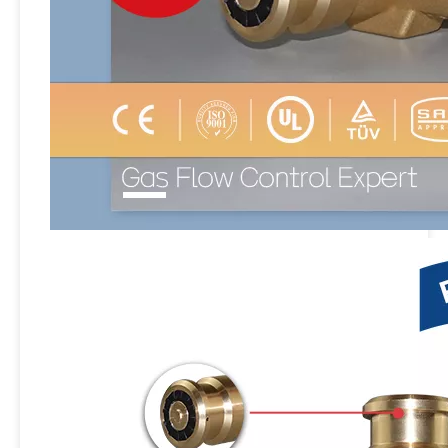
Pengunci Katup Pengisi Tangki LPG
Gas Changeover Auto Shut Off LPG Valve
Barbekyu Menggunakan Pressure Relief Brass LPG Valve
Katup LPG Beku Kompak yang Disesuaikan