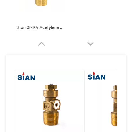
Sian 3MPA Acetylene Gas Cylinder Valve Brass C2H2 Control Valve