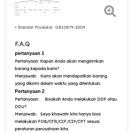
Sedang
saluran
outlet
nominal
produk
Produk
（MPA）
pengaman
Nama
masuk
φmm
Jenis
jarum
08-
Paduan
Indust
QF-15
841-
C2H2
3MPA
PZ39
Postt
Φ4
fusible 100
ri Gas
700
ype
± 5 ℃
Katup
• Standar Produksi: GB10879-2009
F.A.Q
pertanyaan 1
Pertanyaan: Kapan Anda akan mengirimkan
barang kepada kami?
Menjawab: Kami akan mendapatkan barang
yang dikirim dalam waktu yang ditentukan.
Pertanyaan 2
Pertanyaan: Bisakah Anda melakukan DDP atau
DDU?
Menjawab: Saya khawatir kita hanya bisa
melakukan FOB/CFR/CIF/CIP/CPT sesuai
peraturan perusahaan kita.