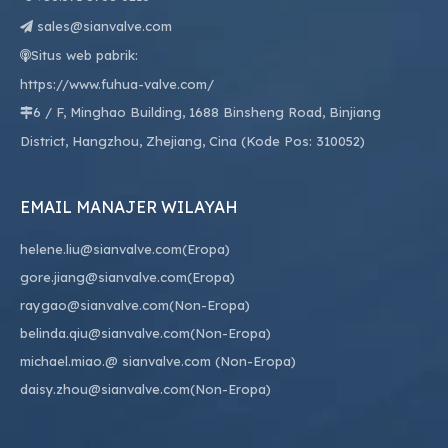
sales@sianvalve.com

Situs web pabrik:

https://www.fuhua-valve.com/
6 / F, Minghao Building, 1688 Binsheng Road, Binjiang

District, Hangzhou, Zhejiang, Cina (Kode Pos: 310052)
EMAIL MANAJER WILAYAH
helene.liu@sianvalve.com
(Eropa)
gore.jiang@sianvalve.com
(Eropa)
raygao@sianvalve.com
(Non-Eropa)
belinda.qiu@sianvalve.com
(Non-Eropa)
michael.miao.
@ sianvalve.com
(Non-Eropa)
daisy.zhou@sianvalve.com
(Non-Eropa)