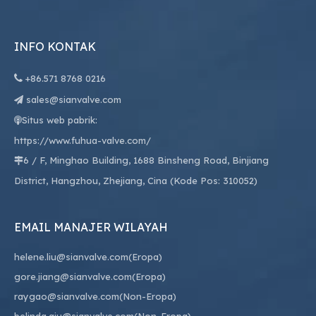
INFO KONTAK

+86.
571 8768 0216
sales@sianvalve.com

Situs web pabrik:

https://www.fuhua-valve.com/
6 / F, Minghao Building, 1688 Binsheng Road, Binjiang

District, Hangzhou, Zhejiang, Cina (Kode Pos: 310052)
EMAIL MANAJER WILAYAH
helene.liu@sianvalve.com
(Eropa)
gore.jiang@sianvalve.com
(Eropa)
raygao@sianvalve.com
(Non-Eropa)