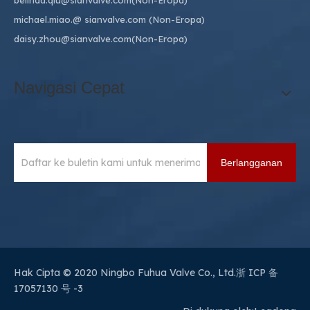
belinda.qiu@sianvalve.com
(Non-Eropa)
michael.miao.
@ sianvalve.com
(Non-Eropa)
daisy.zhou@sianvalve.com
(Non-Eropa)
Navigasi Cepat
Berlangganan
Hak Cipta © 2020 Ningbo Fuhua Valve Co., Ltd.
浙 ICP 备
17057130 号 -3