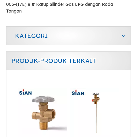
003-(17E) 8 # Katup Silinder Gas LPG dengan Roda
Tangan
KATEGORI
PRODUK-PRODUK TERKAIT
Gas Safety Excess Flow Regulator Gas LPG Valve
Katup LPG Kontrol Backfire untuk Rumah