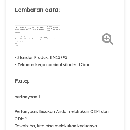
Lembaran data:
Diameter
Nama
model
ID
WP
Thlet
Outlet
Perangkat
Sedang
nominal
Produk
produk
Produk
(MPA)
Thread.
thread.
keselamatan.
φmm.
Kuningan
Paduan
Gas
V12-
06-
W21.8x1.814-
Silinder
003-
610-
LPG
25bar
..
6
N / A.
lh.
Safety
(17e)
749.
LPG
Valve
• Standar Produk: EN15995
• Tekanan kerja nominal silinder: 17bar
F.a.q.
pertanyaan 1
Pertanyaan: Bisakah Anda melakukan OEM dan
ODM?
Jawab: Ya, kita bisa melakukan keduanya.