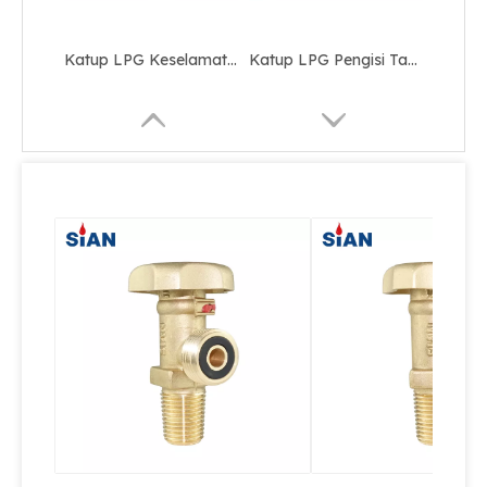
Katup LPG Keselamatan Silinder Gas Seng Kuningan
Katup LPG Pengisi Tangki Penarikan Cairan Paduan Kuningan
Barbekyu Menggunakan Pressure Relief Brass LPG Valve