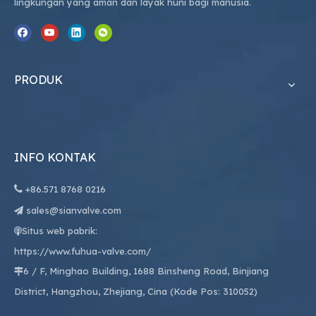
lingkungan yang aman dan layak huni bagi manusia.
PRODUK
INFO KONTAK

+86.
571 8768 0216
sales@sianvalve.com

Situs web pabrik:

https://www.fuhua-valve.com/
6 / F, Minghao Building, 1688 Binsheng Road, Binjiang

District, Hangzhou, Zhejiang, Cina (Kode Pos: 310052)