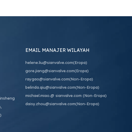
EMAIL MANAJER WILAYAH
helene.liu@sianvalve.com
(Eropa)
gore.jiang@sianvalve.com
(Eropa)
raygao@sianvalve.com
(Non-Eropa)
belinda.qiu@sianvalve.com
(Non-Eropa)
michael.miao.
@ sianvalve.com
(Non-Eropa)
Binsheng
daisy.zhou@sianvalve.com
(Non-Eropa)
,
)