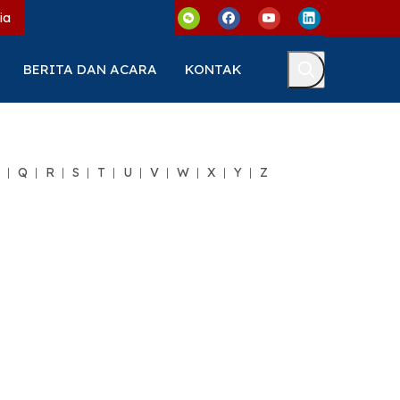
ia
BERITA DAN ACARA
KONTAK
Q
R
S
T
U
V
W
X
Y
Z