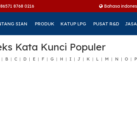
+86
571 8768 0216
Bahasa indones
NTANG SIAN
PRODUK
KATUP LPG
PUSAT R&D
JASA
ks Kata Kunci Populer
B
C
D
E
F
G
H
I
J
K
L
M
N
O
P