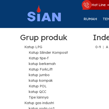
Hot Line: 
RUMAH
TE
Grup produk
Inde
Katup LPG
0-9
A
Katup Silinder Komposit
Katup tipe-f
katup berkemah
Katup ForkLift
katup jumbo
katup kompak
Katup POL
katup QCC
Tipe lainnya
Katup gas industri
katup soda co2