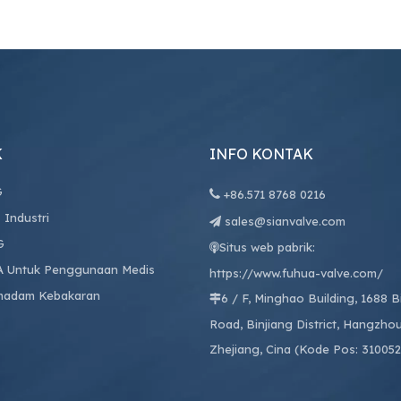
K
INFO KONTAK
G

+86.
571 8768 0216
 Industri
sales@sianvalve.com

G
Situs web pabrik:

A Untuk Penggunaan Medis
https://www.fuhua-valve.com/
madam Kebakaran
6 / F, Minghao Building, 1688 

Road, Binjiang District, Hangzhou
Zhejiang, Cina (Kode Pos: 310052