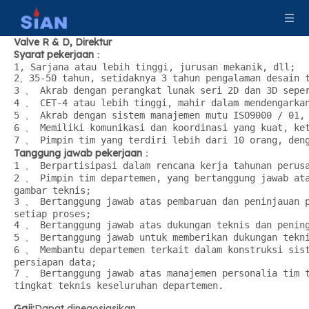
Valve R & D, Direktur
Syarat pekerjaan
：
1, Sarjana atau lebih tinggi, jurusan mekanik, dll;
2、35-50 tahun, setidaknya 3 tahun pengalaman desain t
3 、 Akrab dengan perangkat lunak seri 2D dan 3D seper
4 、 CET-4 atau lebih tinggi, mahir dalam mendengarkan
5 、 Akrab dengan sistem manajemen mutu ISO9000 / 01, 
6 、 Memiliki komunikasi dan koordinasi yang kuat, ket
7 、 Pimpin tim yang terdiri lebih dari 10 orang, deng
Tanggung jawab pekerjaan
：
1 、 Berpartisipasi dalam rencana kerja tahunan perusa
2 、 Pimpin tim departemen, yang bertanggung jawab ata
gambar teknis;
3 、 Bertanggung jawab atas pembaruan dan peninjauan p
setiap proses;
4 、 Bertanggung jawab atas dukungan teknis dan pening
5 、 Bertanggung jawab untuk memberikan dukungan tekni
6 、 Membantu departemen terkait dalam konstruksi sist
persiapan data;
7 、 Bertanggung jawab atas manajemen personalia tim t
tingkat teknis keseluruhan departemen.
Gaji:
Dapat dinegosiasikan