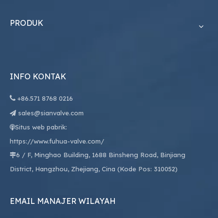
PRODUK
INFO KONTAK

+86.
571 8768 0216
sales@sianvalve.com

Situs web pabrik:

https://www.fuhua-valve.com/
6 / F, Minghao Building, 1688 Binsheng Road, Binjiang

District, Hangzhou, Zhejiang, Cina (Kode Pos: 310052)
EMAIL MANAJER WILAYAH