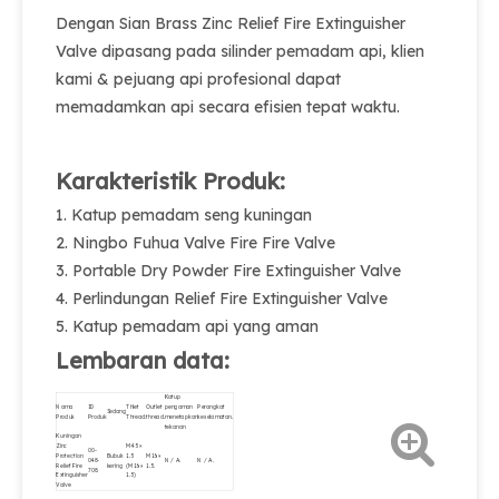
Dengan Sian Brass Zinc Relief Fire Extinguisher
Valve dipasang pada silinder pemadam api, klien
kami & pejuang api profesional dapat
memadamkan api secara efisien tepat waktu.
Karakteristik Produk:
1. Katup pemadam seng kuningan
2. Ningbo Fuhua Valve Fire Fire Valve
3. Portable Dry Powder Fire Extinguisher Valve
4. Perlindungan Relief Fire Extinguisher Valve
5. Katup pemadam api yang aman
Lembaran data:
Katup
Nama
ID
Thlet
Outlet
pengaman
Perangkat
Sedang
Produk
Produk
Thread.
thread.
menetapkan
keselamatan.
tekanan
Kuningan
Zinc
M45 ×
00-
Protection
Bubuk
1.5
M16 ×
048-
N / A.
N / A.
Relief Fire
kering
(M16 ×
1.5.
708.
Extinguisher
1.5)
Valve