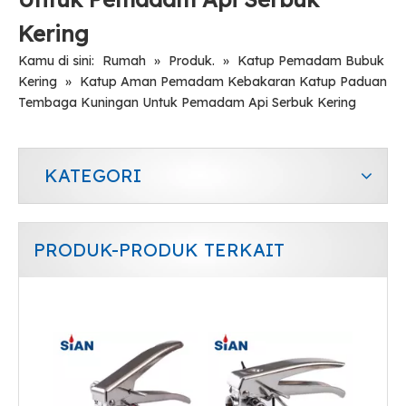
Kering
Kamu di sini:
Rumah
»
Produk.
»
Katup Pemadam Bubuk
Kering
»
Katup Aman Pemadam Kebakaran Katup Paduan
Tembaga Kuningan Untuk Pemadam Api Serbuk Kering
KATEGORI
PRODUK-PRODUK TERKAIT
Katup Tempa Paduan Tembaga yang Andal untuk Pemadam Api Serbuk Kering
Katup Paduan Kuningan Andal untuk Pemadam Api Serbuk Kering