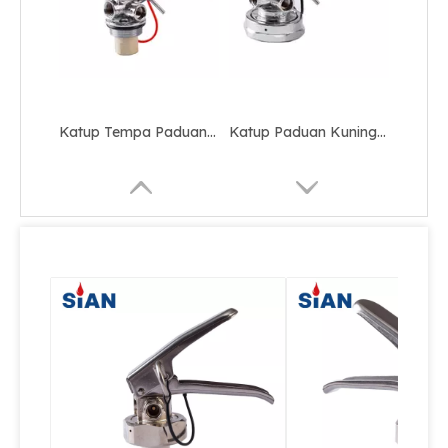
Katup Pemadam Api Bubuk Kering ABC
Sertifikasi CE Katup Api Kuningan Untuk Pemadam Api Serbuk Kering
Katup Tempa Paduan Aluminium yang Andal untuk Pemadam Api Serbuk Kering
SiAN Merek Aluminium Alloy Forged Valve Dengan Alat Pengaman Untuk Pemadam Api Serbuk Kering