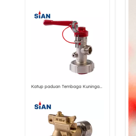
Katup Tembaga Paduan Tembaga Kuningan Berkualitas Baik untuk Pemadam Api Serbuk Kering