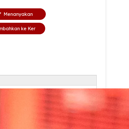
Menanyakan
mbahkan ke Ker
anjang