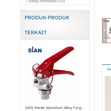
Katup Pemadam CO2
PRODUK-PRODUK
TERKAIT
SiAN Merek Aluminium Alloy Forged Valve Dengan Alat Pengaman Untuk Pemadam Api Serbuk Kering
De
Katup paduan Tembaga Kuningan Merek SiAN Berkualitas Baik untuk Pemadam Api Bubuk Kering