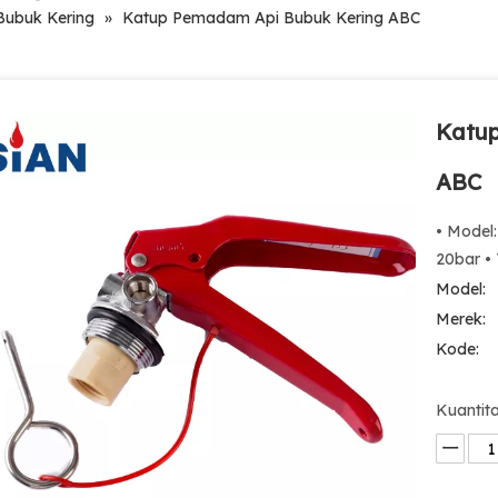
ubuk Kering
»
Katup Pemadam Api Bubuk Kering ABC
Katu
ABC
• Model:
20bar • 
Model:
Merek:
Kode:
Kuantita