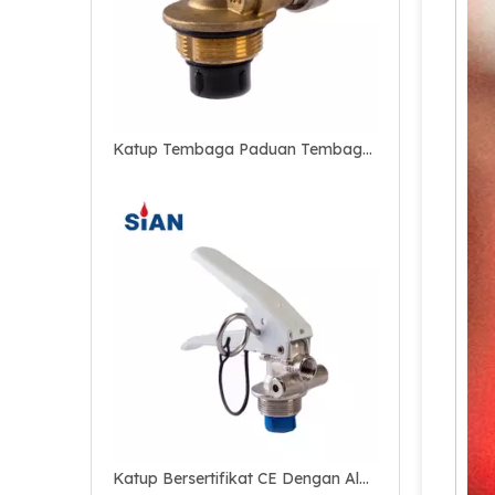
Katup Bersertifikat CE Dengan Alat Pengaman Untuk Pemadam Api Bubuk Kering Katup Api Kuningan Aman
Katup Paduan Aluminium Berkualitas Tinggi untuk Pemadam Api Serbuk Kering Buatan China