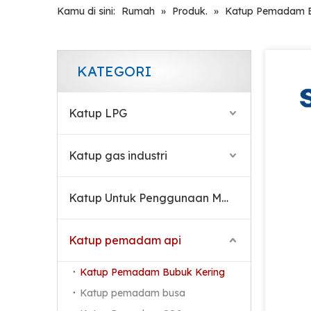
Kamu di sini:
Rumah
»
Produk.
»
Katup Pemadam B
KATEGORI
Katup LPG
Katup gas industri
Katup Untuk Penggunaan Medis
Katup Tempa Paduan Aluminium yang Andal untuk Pemadam Api Serbuk Kering
Katup pemadam api
Katup Pemadam Bubuk Kering
Katup pemadam busa