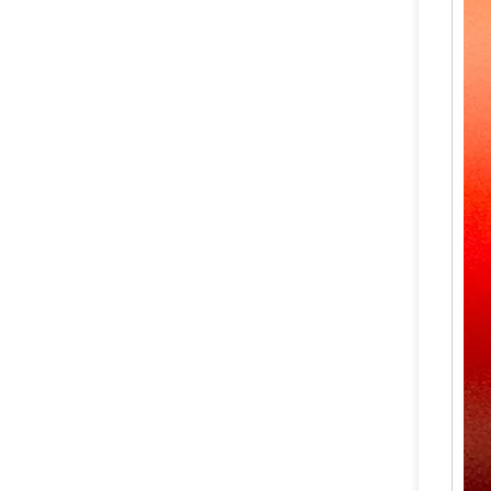
Sian safety kuningan bubuk kering katup pemadam api
Best Sale Safe Dry Powder Pemadam Kebakaran Katup Tembaga Kuningan