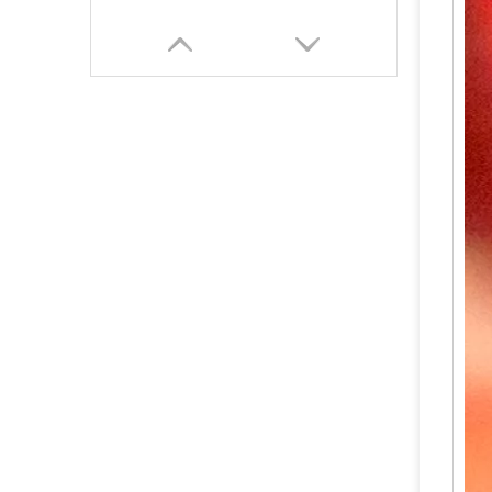
Fire Safe Valve Brass Copper Alloy Valve Untuk Pemadam Api Serbuk Kering