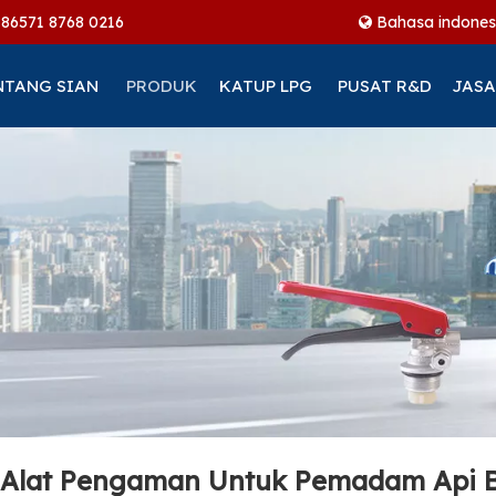
+86
571 8768 0216
Bahasa indones
NTANG SIAN
PRODUK
KATUP LPG
PUSAT R&D
JASA
n Alat Pengaman Untuk Pemadam Api 