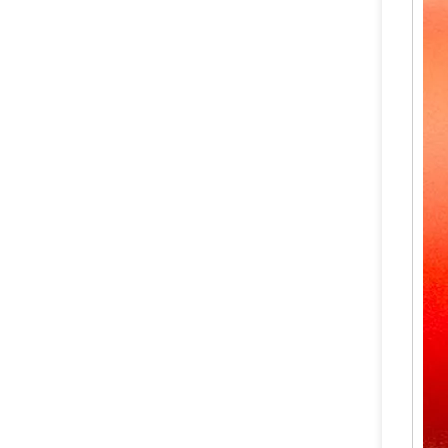
Katup Tempa Kuningan / Tembaga yang Andal untuk Pemadam Api Serbuk Kering