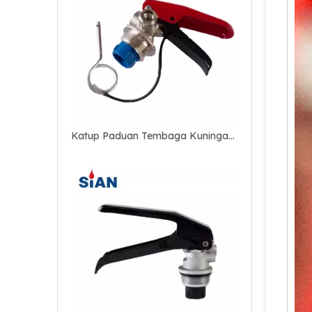
Katup Paduan Aluminium Andal untuk Pemadam Api Serbuk Kering