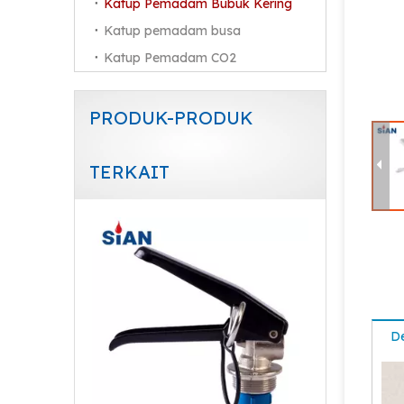
Katup Pemadam Bubuk Kering
Katup pemadam busa
Katup Pemadam CO2
PRODUK-PRODUK
TERKAIT
Sian safety kuningan bubuk kering katup pemadam api
De