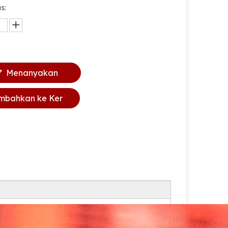
s:
Menanyakan
mbahkan ke Ker
anjang