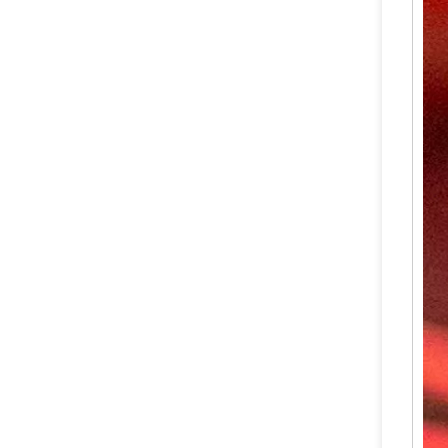
Katup Tembaga Tembaga Paduan Tahan Lama yang Dapat Diandalkan Trolley Dry Powder Fire Extinguisher Valve