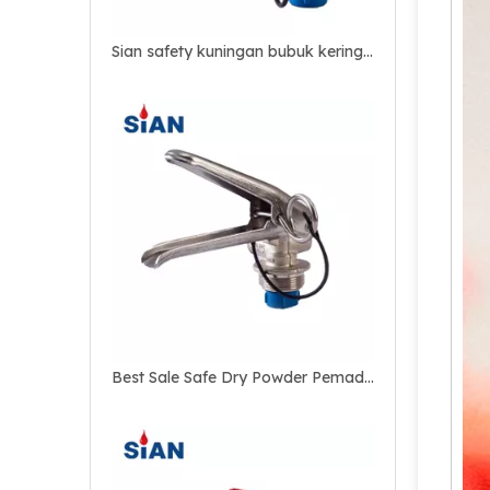
Best Sale Safe Dry Powder Pemadam Kebakaran Katup Tembaga Kuningan
Katup Paduan Tembaga Kuningan yang Andal untuk Pemadam Api Serbuk Kering