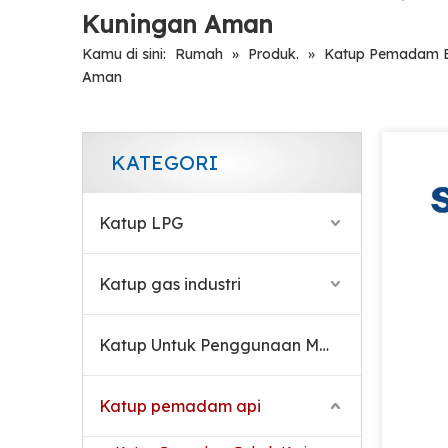
Kuningan Aman
Katup Paduan Aluminium Berkualitas Tinggi untuk Pemadam Api Serbuk Kering Buatan China
Kamu di sini:
Rumah
»
Produk.
»
Katup Pemadam B
Aman
KATEGORI
Katup LPG
Katup gas industri
Katup Untuk Penggunaan Medis
Fire Safe Valve Brass Copper Alloy Valve Untuk Pemadam Api Serbuk Kering
Katup pemadam api