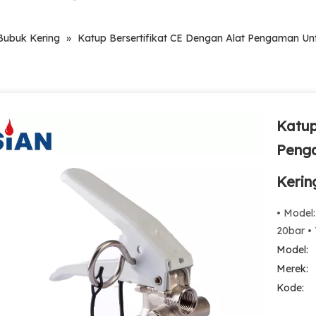
ubuk Kering
»
Katup Bersertifikat CE Dengan Alat Pengaman U
Katup
Peng
Kerin
• Model:
20bar • 
Model:
Merek:
Kode: