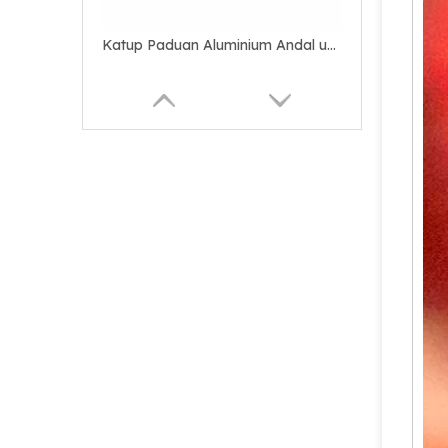
Katup Pemadam Api Bubuk Kering Buatan China
Katup Paduan Kuningan / Tembaga Tahan Lama yang Andal untuk Pemadam Api Serbuk Kering