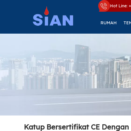
Hot Line: 
RUMAH
TE
Katup Bersertifikat CE Denga