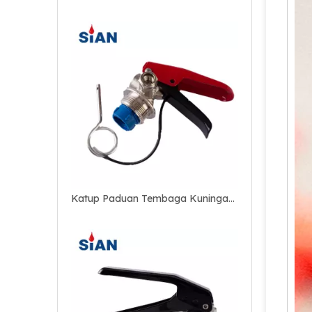
Katup Paduan Tembaga Kuningan yang Andal untuk Pemadam Api Serbuk Kering
Katup Paduan Aluminium Andal untuk Pemadam Api Serbuk Kering