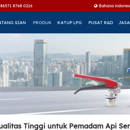
+86
571 8768 0216
Bahasa indones
NTANG SIAN
PRODUK
KATUP LPG
PUSAT R&D
JASA
alitas Tinggi untuk Pemadam Api Ser