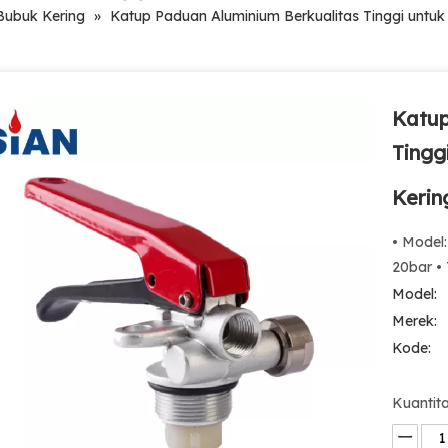
ubuk Kering
»
Katup Paduan Aluminium Berkualitas Tinggi untu
Katup
Tingg
Kerin
• Model:
20bar • 
Model:
Merek:
Kode:
Kuantita