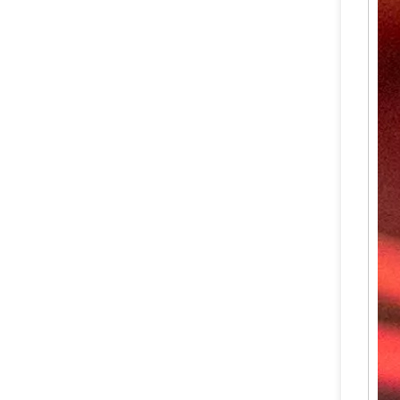
Katup Pemadam Api Cina Ningbo FUHUA Valve Pabrik Kuningan/Tembaga Paduan Katup Ditempa untuk Bubuk Kering Pemadam Api