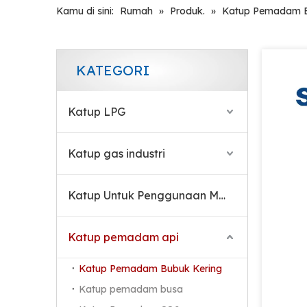
Kamu di sini:
Rumah
»
Produk.
»
Katup Pemadam B
Fire Safe Valve Brass Copper Alloy Valve Untuk Pemadam Api Serbuk Kering
KATEGORI
Katup LPG
Katup gas industri
Katup Untuk Penggunaan Medis
Sian safety kuningan bubuk kering katup pemadam api
Katup pemadam api
Katup Pemadam Bubuk Kering
Katup pemadam busa