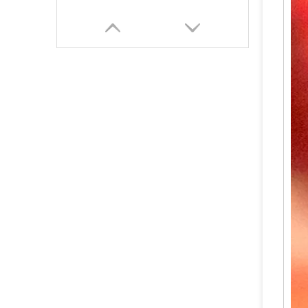
Katup Paduan Kuningan / Tembaga Tahan Lama yang Andal untuk Pemadam Api Serbuk Kering
Katup Tempa Kuningan / Tembaga yang Andal untuk Pemadam Api Serbuk Kering