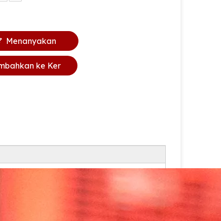
Menanyakan
mbahkan ke Ker
anjang