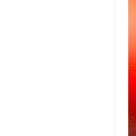
Katup Tembaga Tembaga Paduan Tahan Lama yang Dapat Diandalkan Trolley Dry Powder Fire Extinguisher Valve