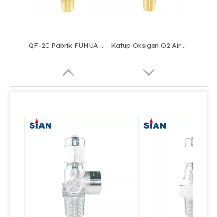
QF-2C Pabrik FUHUA Handal Merek SiAN Aman Industri Gas Range N2/O2/Air Cylinder Flapper Type Valve Kuningan
Katup Oksigen O2 Air N2 Valve
Katup Silinder O2 Air N2 Berpasangan Poros Praktis dan Berkualitas Tinggi