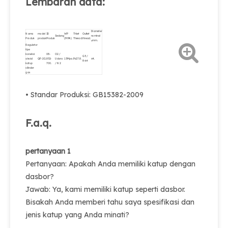
Lembaran data:
Diameter
Nama
model
ID
WP
Thlet
Outlet
Sedang
nominal
Produk
produk
Produk
(MPA)
Thread.
thread.
φmm.
Regulator
tipe
koneksi
08-
O2 /
G5 /
aksial
QF-2G.
852-
Udara
15Mpa.
Pz27.8.
Φ4.
8-int
katup
700.
/ N2
silinder
gas
• Standar Produksi: GB15382-2009
F.a.q.
pertanyaan 1
Pertanyaan: Apakah Anda memiliki katup dengan
dasbor?
Jawab: Ya, kami memiliki katup seperti dasbor.
Bisakah Anda memberi tahu saya spesifikasi dan
jenis katup yang Anda minati?