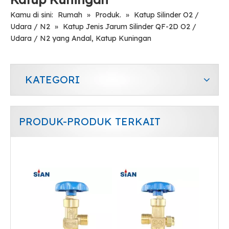
Kamu di sini:
Rumah
»
Produk.
»
Katup Silinder O2 /
Udara / N2
»
Katup Jenis Jarum Silinder QF-2D O2 /
Udara / N2 yang Andal, Katup Kuningan
KATEGORI
PRODUK-PRODUK TERKAIT
QF-7D2 Handal Merek SiAN Industri Gas Rentang O2/Udara/N2 Silinder Jenis Aksial Kuningan Gas Valve
QF-6A Terkenal SiAN Merek Fuhua Pabrik Industri Gas Rentang O2/Udara/N2 Silinder Flapper Jenis Kuningan Gas Valve