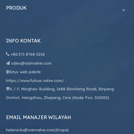
PRODUK
INFO KONTAK

+86.
571 8768 0216
sales@sianvalve.com

Situs web pabrik:

https://www.fuhua-valve.com/
6 / F, Minghao Building, 1688 Binsheng Road, Binjiang

District, Hangzhou, Zhejiang, Cina (Kode Pos: 310052)
EMAIL MANAJER WILAYAH
helene.liu@sianvalve.com
(Eropa)