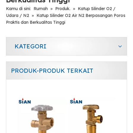
Kamu di sini:
Rumah
»
Produk.
»
Katup Silinder O2 /
Udara / N2
»
Katup Silinder O2 Air N2 Berpasangan Poros
Praktis dan Berkualitas Tinggi
KATEGORI
PRODUK-PRODUK TERKAIT
Katup Silinder Gas Nitrogen Paduan Tembaga Oksigen
Kontrol Aliran Udara CO2 Fire Valve