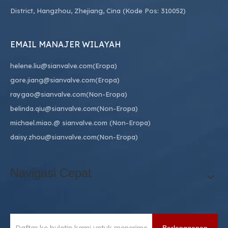
District, Hangzhou, Zhejiang, Cina (Kode Pos: 310052)
EMAIL MANAJER WILAYAH
helene.liu@sianvalve.com
(Eropa)
gore.jiang@sianvalve.com
(Eropa)
raygao@sianvalve.com
(Non-Eropa)
belinda.qiu@sianvalve.com
(Non-Eropa)
michael.miao.
@ sianvalve.com
(Non-Eropa)
daisy.zhou@sianvalve.com
(Non-Eropa)
Navigasi Cepat