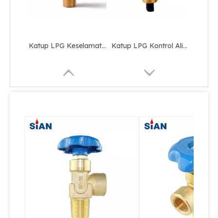
Katup LPG Keselamatan Silinder Gas Seng Kuningan
Katup LPG Kontrol Aliran Udara Silinder Kompak
Barbekyu Menggunakan Pressure Relief Brass LPG Valve
QF-35C Harga Murah Buatan China Co2 Air Valve Cylinder Axial Type Valve Brass Safety Valve