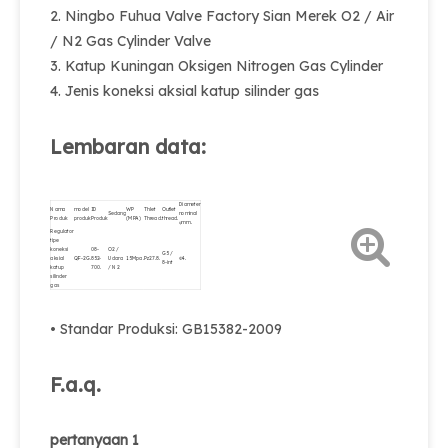
2. Ningbo Fuhua Valve Factory Sian Merek O2 / Air
/ N2 Gas Cylinder Valve
3. Katup Kuningan Oksigen Nitrogen Gas Cylinder
4. Jenis koneksi aksial katup silinder gas
Lembaran data:
Diameter
Nama
model
ID
WP
Thlet
Outlet
Sedang
nominal
Produk
produk
Produk
(MPA)
Thread.
thread.
φmm.
Regulator
tipe
koneksi
08-
O2 /
G5 /
aksial
QF-2G.
852-
Udara
15Mpa.
Pz27.8.
Φ4.
8-int
katup
700.
/ N2
silinder
gas
• Standar Produksi: GB15382-2009
F.a.q.
pertanyaan 1