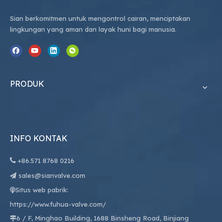
Sian berkomitmen untuk mengontrol cairan, menciptakan
lingkungan yang aman dan layak huni bagi manusia.
PRODUK
INFO KONTAK

+86.
571 8768 0216
sales@sianvalve.com

Situs web pabrik:

https://www.fuhua-valve.com/
6 / F, Minghao Building, 1688 Binsheng Road, Binjiang
