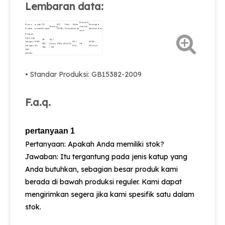
Lembaran data:
Diameter
Nama
model
ID
WP
Thlet
Outlet
Perangkat
Sedang
nominal
Produk
produk
Produk
(MPA)
Thread.
thread.
keselamatan.
φmm.
Paduan
tembaga
08-
O2 /
oksigen
MA2-
G5 /
20.25-
852-
Udara
15Mpa.
Pz27.8.
Φ4.
nitrogen
10.
8-int
22.5mpa.
764.
/ N2
gas
silinder
• Standar Produksi: GB15382-2009
F.a.q.
pertanyaan 1
Pertanyaan: Apakah Anda memiliki stok?
Jawaban: Itu tergantung pada jenis katup yang
Anda butuhkan, sebagian besar produk kami
berada di bawah produksi reguler. Kami dapat
mengirimkan segera jika kami spesifik satu dalam
stok.