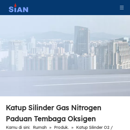
Katup Pemadam Kebakaran Perlindungan Seng Kuningan
Katup LPG Berkemah Keselamatan Silinder Kompak
Katup Silinder Gas Nitrogen
Paduan Tembaga Oksigen
Kamu di sini:
Rumah
»
Produk.
»
Katup Silinder O2 /