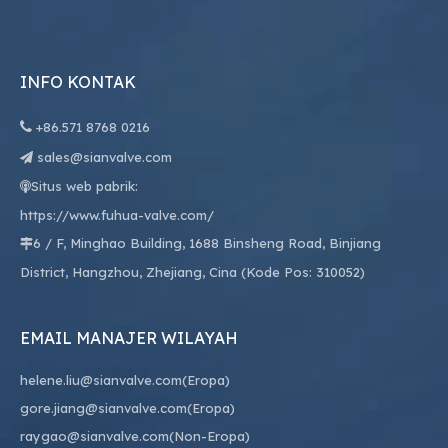
INFO KONTAK

+86.
571 8768 0216
sales@sianvalve.com

Situs web pabrik:

https://www.fuhua-valve.com/
6 / F, Minghao Building, 1688 Binsheng Road, Binjiang

District, Hangzhou, Zhejiang, Cina (Kode Pos: 310052)
EMAIL MANAJER WILAYAH
helene.liu@sianvalve.com
(Eropa)
gore.jiang@sianvalve.com
(Eropa)
raygao@sianvalve.com
(Non-Eropa)