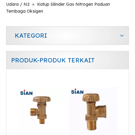
Udara / N2
»
Katup Silinder Gas Nitrogen Paduan
Tembaga Oksigen
KATEGORI
PRODUK-PRODUK TERKAIT
Katup Silinder Gas Co2 Tipe Koneksi Aksial
Katup LPG Kontrol Backfire untuk Rumah