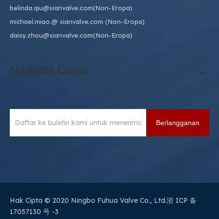
belinda.qiu@sianvalve.com
(Non-Eropa)
michael.miao.
@ sianvalve.com
(Non-Eropa)
daisy.zhou@sianvalve.com
(Non-Eropa)
Navigasi Cepat
Berlangganan
Hak Cipta © 2020 Ningbo Fuhua Valve Co., Ltd.
浙 ICP 备
17057130 号 -3