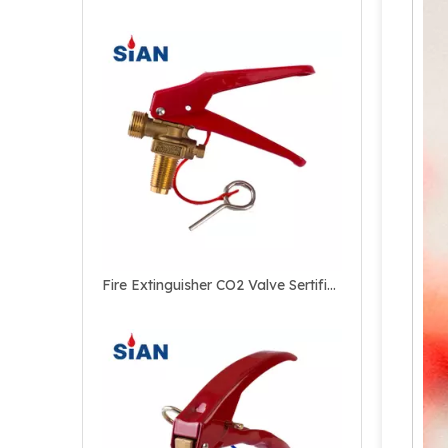
Katup Paduan Kuningan Andal untuk Alat Pemadam Api CO2 Buatan China