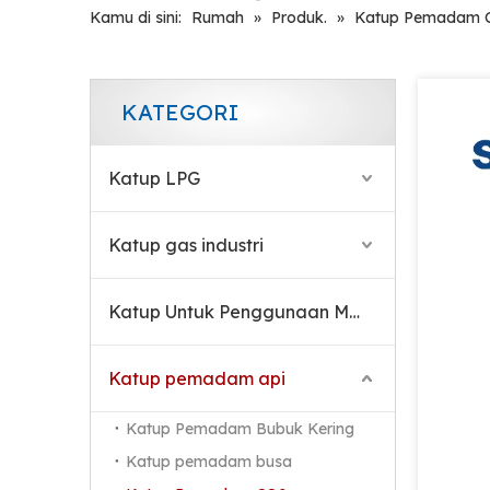
Kamu di sini:
Rumah
»
Produk.
»
Katup Pemadam 
KATEGORI
Katup LPG
Katup gas industri
Katup Untuk Penggunaan Medis
Sertifikasi CE Fire Safe Brass Gas Valve Untuk Alat Pemadam Kebakaran CO2
Katup pemadam api
Katup Pemadam Bubuk Kering
Katup pemadam busa