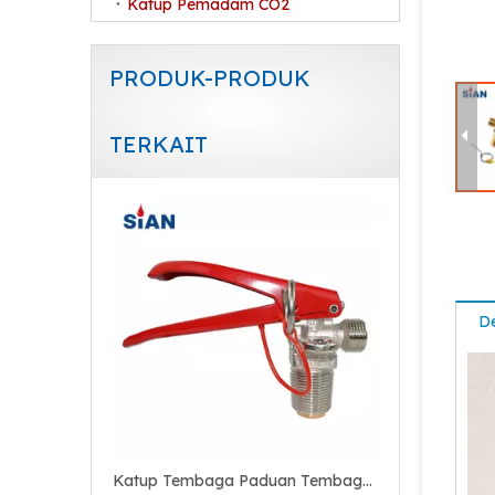
Katup Pemadam CO2
PRODUK-PRODUK
TERKAIT
Katup Tembaga Paduan Tembaga Kuningan untuk Alat Pemadam Kebakaran CO2
De
Fire Extinguisher CO2 Valve Sertifikasi CE Kuningan Tembaga Alloy Valve Untuk Pemadam Api Karbon Dioksida