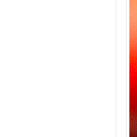
Kontrol Aliran Udara CO2 Fire Valve
Katup Tembaga Paduan Tembaga Kuningan yang Andal untuk Pemadam Api CO2