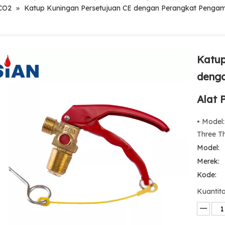
CO2
»
Katup Kuningan Persetujuan CE dengan Perangkat Peng
Katup
deng
Alat
• Model
Three Th
Model:
Merek:
Kode:
Kuantita