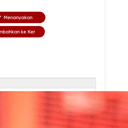
Menanyakan
mbahkan ke Ker
anjang