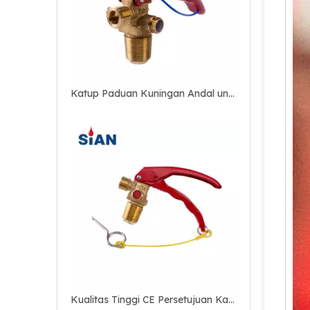
Kualitas Tinggi CE Persetujuan Katup Gas Kuningan Dengan Alat Pengaman Untuk Alat Pemadam Kebakaran CO2
Katup Paduan Tembaga Kuningan yang Andal untuk Alat Pemadam Kebakaran CO2