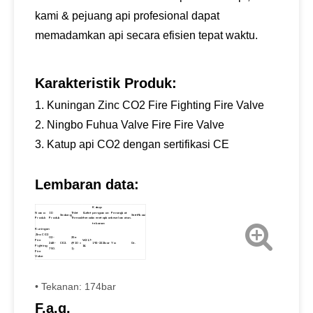
kami & pejuang api profesional dapat
memadamkan api secara efisien tepat waktu.
Karakteristik Produk:
1. Kuningan Zinc CO2 Fire Fighting Fire Valve
2. Ningbo Fuhua Valve Fire Fire Valve
3. Katup api CO2 dengan sertifikasi CE
Lembaran data:
Katup
Nama
ID
Thlet
Outlet
pengaman
Perangkat
Sedang
Sertifikasi
Produk
Produk
Thread.
thread.
menetapkan
keselamatan.
tekanan
Kuningan
Zinc CO2
02-
25e
Fire
W21.7-
248-
CO2.
(M10 ×
192-222bar
Ya
Ce.
Fighting
14.
750.
1)
Fire
Valve
• Tekanan: 174bar
F.a.q.