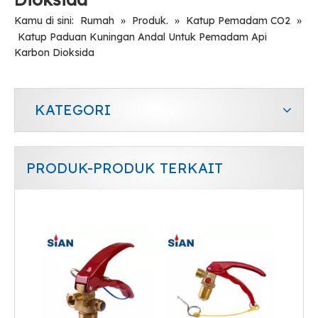
Kamu di sini:
Rumah
»
Produk.
»
Katup Pemadam CO2
»
Katup Paduan Kuningan Andal Untuk Pemadam Api
Karbon Dioksida
KATEGORI
PRODUK-PRODUK TERKAIT
Katup Paduan Kuningan Andal untuk Alat Pemadam Api CO2 Buatan China
Kualitas Tinggi CE Persetujuan Katup Gas Kuningan Dengan Alat Pengaman Untuk Alat Pemadam Kebakaran CO2