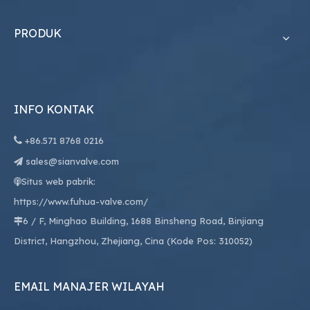
PRODUK
INFO KONTAK

+86.
571 8768 0216
sales@sianvalve.com

Situs web pabrik:

https://www.fuhua-valve.com/
6 / F, Minghao Building, 1688 Binsheng Road, Binjiang

District, Hangzhou, Zhejiang, Cina (Kode Pos: 310052)
EMAIL MANAJER WILAYAH