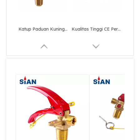
Katup Paduan Tembaga Kuningan yang Andal untuk Alat Pemadam Kebakaran CO2
Katup Pemadam Kebakaran Blok CO2
Kontrol Aliran Udara CO2 Fire Valve
Katup Tembaga Paduan Tembaga Kuningan yang Andal untuk Pemadam Api CO2