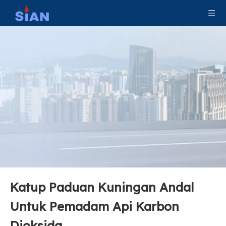
Katup Pemadam Kebakaran Bersertifikat CE Dengan Perangkat Keamanan Untuk Pemadam Api CO2
Sertifikasi CE Fire Safe Brass Gas Valve Untuk Alat Pemadam Kebakaran CO2
Katup Paduan Kuningan Andal
Katup Tembaga Paduan Tembaga Kuningan untuk Alat Pemadam Kebakaran CO2
Fire Extinguisher CO2 Valve Sertifikasi CE Kuningan Tembaga Alloy Valve Untuk Pemadam Api Karbon Dioksida
Untuk Pemadam Api Karbon
Dioksida