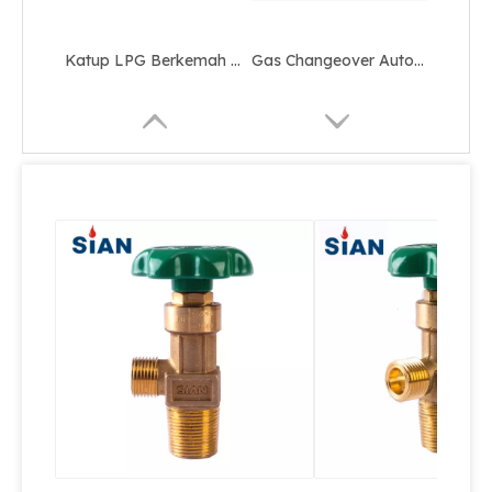
Katup LPG Berkemah Keselamatan Silinder Kompak
Gas Changeover Auto Shut Off LPG Valve
Tembaga Alloy Gas Control Automatic Changeover LPG Valve