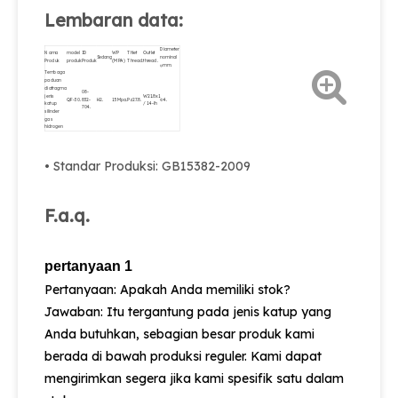
Lembaran data:
Diameter
Nama
model
ID
WP
Thlet
Outlet
Sedang
nominal
Produk
produk
Produk
(MPA)
Thread.
thread.
φmm.
Tembaga
paduan
diafragma
08-
jenis
W21.8x1
QF-30.
832-
H2.
15Mpa.
Pz27.8.
Φ4.
katup
/ 14-lh
704.
silinder
gas
hidrogen
• Standar Produksi: GB15382-2009
F.a.q.
pertanyaan 1
Pertanyaan: Apakah Anda memiliki stok?
Jawaban: Itu tergantung pada jenis katup yang
Anda butuhkan, sebagian besar produk kami
berada di bawah produksi reguler. Kami dapat
mengirimkan segera jika kami spesifik satu dalam