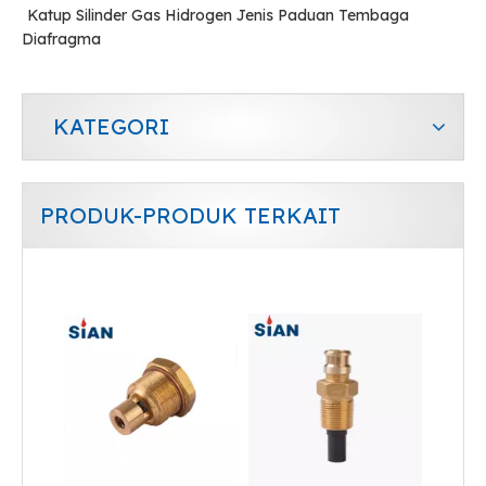
Katup Silinder Gas Hidrogen Jenis Paduan Tembaga
Diafragma
KATEGORI
PRODUK-PRODUK TERKAIT
Katup Pemadam Kebakaran Seng CO2 Kuningan
Katup Silinder Gas Co2 Tipe Koneksi Aksial