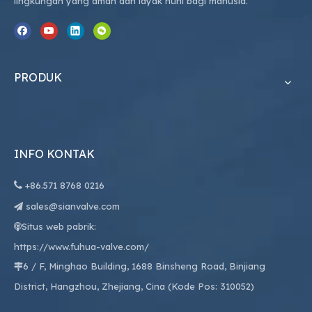
lingkungan yang aman dan layak huni bagi manusia.
PRODUK
INFO KONTAK

+86.
571 8768 0216
sales@sianvalve.com

Situs web pabrik:

https://www.fuhua-valve.com/
6 / F, Minghao Building, 1688 Binsheng Road, Binjiang

District, Hangzhou, Zhejiang, Cina (Kode Pos: 310052)